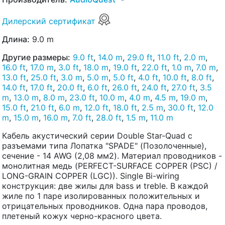
Дилерский сертификат
Длина:
9.0 m
Другие размеры:
9.0 ft
,
14.0 m
,
29.0 ft
,
11.0 ft
,
2.0 m
,
16.0 ft
,
17.0 m
,
3.0 ft
,
18.0 m
,
19.0 ft
,
22.0 ft
,
1.0 m
,
7.0 m
,
13.0 ft
,
25.0 ft
,
3.0 m
,
5.0 m
,
5.0 ft
,
4.0 ft
,
10.0 ft
,
8.0 ft
,
14.0 ft
,
17.0 ft
,
20.0 ft
,
6.0 ft
,
26.0 ft
,
24.0 ft
,
27.0 ft
,
3.5
m
,
13.0 m
,
8.0 m
,
23.0 ft
,
10.0 m
,
4.0 m
,
4.5 m
,
19.0 m
,
15.0 ft
,
21.0 ft
,
6.0 m
,
12.0 ft
,
18.0 ft
,
2.5 m
,
30.0 ft
,
12.0
m
,
15.0 m
,
16.0 m
,
7.0 ft
,
28.0 ft
,
1.5 m
,
11.0 m
Кабель акустический серии Double Star-Quad с
разъемами типа Лопатка "SPADE" (Позолоченные),
сечение - 14 AWG (2,08 мм2). Материал проводников -
монолитная медь (PERFECT-SURFACE COPPER (PSC) /
LONG-GRAIN COPPER (LGC)). Single Bi-wiring
конструкция: две жилы для bass и treble. В каждой
жиле по 1 паре изолированных положительных и
отрицательных проводников. Одна пара проводов,
плетеный кожух черно-красного цвета.