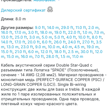
Дилерский сертификат
Длина:
8.0 m
Другие размеры:
9.0 ft
,
14.0 m
,
29.0 ft
,
11.0 ft
,
2.0 m
,
16.0 ft
,
17.0 m
,
3.0 ft
,
18.0 m
,
19.0 ft
,
22.0 ft
,
1.0 m
,
7.0 m
,
13.0 ft
,
25.0 ft
,
3.0 m
,
5.0 m
,
5.0 ft
,
4.0 ft
,
10.0 ft
,
8.0 ft
,
14.0 ft
,
17.0 ft
,
20.0 ft
,
6.0 ft
,
26.0 ft
,
24.0 ft
,
27.0 ft
,
3.5
m
,
13.0 m
,
23.0 ft
,
9.0 m
,
10.0 m
,
4.0 m
,
4.5 m
,
19.0 m
,
15.0 ft
,
21.0 ft
,
6.0 m
,
12.0 ft
,
18.0 ft
,
2.5 m
,
30.0 ft
,
12.0
m
,
15.0 m
,
16.0 m
,
7.0 ft
,
28.0 ft
,
1.5 m
,
11.0 m
Кабель акустический серии Double Star-Quad с
разъемами типа Лопатка "SPADE" (Позолоченные),
сечение - 14 AWG (2,08 мм2). Материал проводников -
монолитная медь (PERFECT-SURFACE COPPER (PSC) /
LONG-GRAIN COPPER (LGC)). Single Bi-wiring
конструкция: две жилы для bass и treble. В каждой
жиле по 1 паре изолированных положительных и
отрицательных проводников. Одна пара проводов,
плетеный кожух черно-красного цвета.