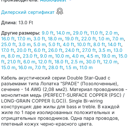
Дилерский сертификат
Длина:
13.0 Ft
Другие размеры:
9.0 ft
,
14.0 m
,
29.0 ft
,
11.0 ft
,
2.0 m
,
16.0 ft
,
17.0 m
,
3.0 ft
,
18.0 m
,
19.0 ft
,
22.0 ft
,
1.0 m
,
7.0 m
,
25.0 ft
,
3.0 m
,
5.0 m
,
5.0 ft
,
4.0 ft
,
10.0 ft
,
8.0 ft
,
14.0 ft
,
17.0 ft
,
20.0 ft
,
6.0 ft
,
26.0 ft
,
24.0 ft
,
27.0 ft
,
3.5 m
,
13.0
m
,
8.0 m
,
23.0 ft
,
9.0 m
,
10.0 m
,
4.0 m
,
4.5 m
,
19.0 m
,
15.0
ft
,
21.0 ft
,
6.0 m
,
12.0 ft
,
18.0 ft
,
2.5 m
,
30.0 ft
,
12.0 m
,
15.0 m
,
16.0 m
,
7.0 ft
,
28.0 ft
,
1.5 m
,
11.0 m
Кабель акустический серии Double Star-Quad с
разъемами типа Лопатка "SPADE" (Позолоченные),
сечение - 14 AWG (2,08 мм2). Материал проводников -
монолитная медь (PERFECT-SURFACE COPPER (PSC) /
LONG-GRAIN COPPER (LGC)). Single Bi-wiring
конструкция: две жилы для bass и treble. В каждой
жиле по 1 паре изолированных положительных и
отрицательных проводников. Одна пара проводов,
плетеный кожух черно-красного цвета.