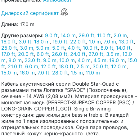
Дилерский сертификат
Длина:
17.0 m
Другие размеры:
9.0 ft
,
14.0 m
,
29.0 ft
,
11.0 ft
,
2.0 m
,
16.0 ft
,
3.0 ft
,
18.0 m
,
19.0 ft
,
22.0 ft
,
1.0 m
,
7.0 m
,
13.0 ft
,
25.0 ft
,
3.0 m
,
5.0 m
,
5.0 ft
,
4.0 ft
,
10.0 ft
,
8.0 ft
,
14.0 ft
,
17.0 ft
,
20.0 ft
,
6.0 ft
,
26.0 ft
,
24.0 ft
,
27.0 ft
,
3.5 m
,
13.0
m
,
8.0 m
,
23.0 ft
,
9.0 m
,
10.0 m
,
4.0 m
,
4.5 m
,
19.0 m
,
15.0
ft
,
21.0 ft
,
6.0 m
,
12.0 ft
,
18.0 ft
,
2.5 m
,
30.0 ft
,
12.0 m
,
15.0 m
,
16.0 m
,
7.0 ft
,
28.0 ft
,
1.5 m
,
11.0 m
Кабель акустический серии Double Star-Quad с
разъемами типа Лопатка "SPADE" (Позолоченные),
сечение - 14 AWG (2,08 мм2). Материал проводников -
монолитная медь (PERFECT-SURFACE COPPER (PSC) /
LONG-GRAIN COPPER (LGC)). Single Bi-wiring
конструкция: две жилы для bass и treble. В каждой
жиле по 1 паре изолированных положительных и
отрицательных проводников. Одна пара проводов,
плетеный кожух черно-красного цвета.