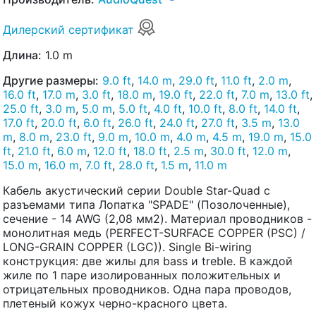
Дилерский сертификат
Длина:
1.0 m
Другие размеры:
9.0 ft
,
14.0 m
,
29.0 ft
,
11.0 ft
,
2.0 m
,
16.0 ft
,
17.0 m
,
3.0 ft
,
18.0 m
,
19.0 ft
,
22.0 ft
,
7.0 m
,
13.0 ft
,
25.0 ft
,
3.0 m
,
5.0 m
,
5.0 ft
,
4.0 ft
,
10.0 ft
,
8.0 ft
,
14.0 ft
,
17.0 ft
,
20.0 ft
,
6.0 ft
,
26.0 ft
,
24.0 ft
,
27.0 ft
,
3.5 m
,
13.0
m
,
8.0 m
,
23.0 ft
,
9.0 m
,
10.0 m
,
4.0 m
,
4.5 m
,
19.0 m
,
15.0
ft
,
21.0 ft
,
6.0 m
,
12.0 ft
,
18.0 ft
,
2.5 m
,
30.0 ft
,
12.0 m
,
15.0 m
,
16.0 m
,
7.0 ft
,
28.0 ft
,
1.5 m
,
11.0 m
Кабель акустический серии Double Star-Quad с
разъемами типа Лопатка "SPADE" (Позолоченные),
сечение - 14 AWG (2,08 мм2). Материал проводников -
монолитная медь (PERFECT-SURFACE COPPER (PSC) /
LONG-GRAIN COPPER (LGC)). Single Bi-wiring
конструкция: две жилы для bass и treble. В каждой
жиле по 1 паре изолированных положительных и
отрицательных проводников. Одна пара проводов,
плетеный кожух черно-красного цвета.