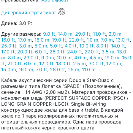
Дилерский сертификат
Длина:
3.0 Ft
Другие размеры:
9.0 ft
,
14.0 m
,
29.0 ft
,
11.0 ft
,
2.0 m
,
16.0 ft
,
17.0 m
,
18.0 m
,
19.0 ft
,
22.0 ft
,
1.0 m
,
7.0 m
,
13.0 ft
,
25.0 ft
,
3.0 m
,
5.0 m
,
5.0 ft
,
4.0 ft
,
10.0 ft
,
8.0 ft
,
14.0 ft
,
17.0 ft
,
20.0 ft
,
6.0 ft
,
26.0 ft
,
24.0 ft
,
27.0 ft
,
3.5 m
,
13.0
m
,
8.0 m
,
23.0 ft
,
9.0 m
,
10.0 m
,
4.0 m
,
4.5 m
,
19.0 m
,
15.0
ft
,
21.0 ft
,
6.0 m
,
12.0 ft
,
18.0 ft
,
2.5 m
,
30.0 ft
,
12.0 m
,
15.0 m
,
16.0 m
,
7.0 ft
,
28.0 ft
,
1.5 m
,
11.0 m
Кабель акустический серии Double Star-Quad с
разъемами типа Лопатка "SPADE" (Позолоченные),
сечение - 14 AWG (2,08 мм2). Материал проводников -
монолитная медь (PERFECT-SURFACE COPPER (PSC) /
LONG-GRAIN COPPER (LGC)). Single Bi-wiring
конструкция: две жилы для bass и treble. В каждой
жиле по 1 паре изолированных положительных и
отрицательных проводников. Одна пара проводов,
плетеный кожух черно-красного цвета.