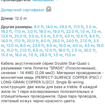
Дилерский сертификат
Длина:
12.0 m
Другие размеры:
9.0 ft
,
14.0 m
,
29.0 ft
,
11.0 ft
,
2.0 m
,
16.0 ft
,
17.0 m
,
3.0 ft
,
18.0 m
,
19.0 ft
,
22.0 ft
,
1.0 m
,
7.0 m
,
13.0 ft
,
25.0 ft
,
3.0 m
,
5.0 m
,
5.0 ft
,
4.0 ft
,
10.0 ft
,
8.0 ft
,
14.0 ft
,
17.0 ft
,
20.0 ft
,
6.0 ft
,
26.0 ft
,
24.0 ft
,
27.0 ft
,
3.5
m
,
13.0 m
,
8.0 m
,
23.0 ft
,
9.0 m
,
10.0 m
,
4.0 m
,
4.5 m
,
19.0
m
,
15.0 ft
,
21.0 ft
,
6.0 m
,
12.0 ft
,
18.0 ft
,
2.5 m
,
30.0 ft
,
15.0 m
,
16.0 m
,
7.0 ft
,
28.0 ft
,
1.5 m
,
11.0 m
Кабель акустический серии Double Star-Quad с
разъемами типа Лопатка "SPADE" (Позолоченные),
сечение - 14 AWG (2,08 мм2). Материал проводников -
монолитная медь (PERFECT-SURFACE COPPER (PSC) /
LONG-GRAIN COPPER (LGC)). Single Bi-wiring
конструкция: две жилы для bass и treble. В каждой
жиле по 1 паре изолированных положительных и
отрицательных проводников. Одна пара проводов,
плетеный кожух черно-красного цвета.