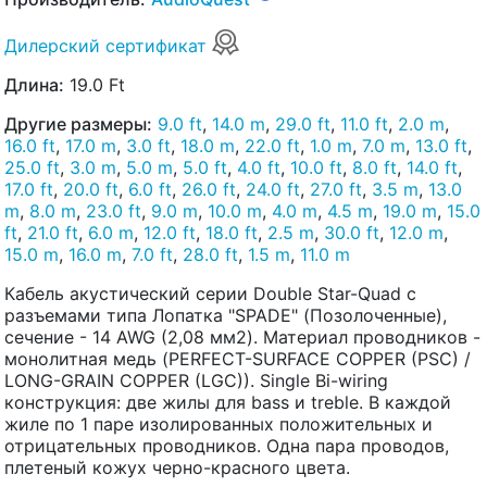
Дилерский сертификат
Длина:
19.0 Ft
Другие размеры:
9.0 ft
,
14.0 m
,
29.0 ft
,
11.0 ft
,
2.0 m
,
16.0 ft
,
17.0 m
,
3.0 ft
,
18.0 m
,
22.0 ft
,
1.0 m
,
7.0 m
,
13.0 ft
,
25.0 ft
,
3.0 m
,
5.0 m
,
5.0 ft
,
4.0 ft
,
10.0 ft
,
8.0 ft
,
14.0 ft
,
17.0 ft
,
20.0 ft
,
6.0 ft
,
26.0 ft
,
24.0 ft
,
27.0 ft
,
3.5 m
,
13.0
m
,
8.0 m
,
23.0 ft
,
9.0 m
,
10.0 m
,
4.0 m
,
4.5 m
,
19.0 m
,
15.0
ft
,
21.0 ft
,
6.0 m
,
12.0 ft
,
18.0 ft
,
2.5 m
,
30.0 ft
,
12.0 m
,
15.0 m
,
16.0 m
,
7.0 ft
,
28.0 ft
,
1.5 m
,
11.0 m
Кабель акустический серии Double Star-Quad с
разъемами типа Лопатка "SPADE" (Позолоченные),
сечение - 14 AWG (2,08 мм2). Материал проводников -
монолитная медь (PERFECT-SURFACE COPPER (PSC) /
LONG-GRAIN COPPER (LGC)). Single Bi-wiring
конструкция: две жилы для bass и treble. В каждой
жиле по 1 паре изолированных положительных и
отрицательных проводников. Одна пара проводов,
плетеный кожух черно-красного цвета.