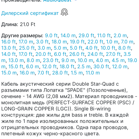
Дилерский сертификат
Длина:
21.0 Ft
Другие размеры:
9.0 ft
,
14.0 m
,
29.0 ft
,
11.0 ft
,
2.0 m
,
16.0 ft
,
17.0 m
,
3.0 ft
,
18.0 m
,
19.0 ft
,
22.0 ft
,
1.0 m
,
7.0 m
,
13.0 ft
,
25.0 ft
,
3.0 m
,
5.0 m
,
5.0 ft
,
4.0 ft
,
10.0 ft
,
8.0 ft
,
14.0 ft
,
17.0 ft
,
20.0 ft
,
6.0 ft
,
26.0 ft
,
24.0 ft
,
27.0 ft
,
3.5
m
,
13.0 m
,
8.0 m
,
23.0 ft
,
9.0 m
,
10.0 m
,
4.0 m
,
4.5 m
,
19.0
m
,
15.0 ft
,
6.0 m
,
12.0 ft
,
18.0 ft
,
2.5 m
,
30.0 ft
,
12.0 m
,
15.0 m
,
16.0 m
,
7.0 ft
,
28.0 ft
,
1.5 m
,
11.0 m
Кабель акустический серии Double Star-Quad с
разъемами типа Лопатка "SPADE" (Позолоченные),
сечение - 14 AWG (2,08 мм2). Материал проводников -
монолитная медь (PERFECT-SURFACE COPPER (PSC) /
LONG-GRAIN COPPER (LGC)). Single Bi-wiring
конструкция: две жилы для bass и treble. В каждой
жиле по 1 паре изолированных положительных и
отрицательных проводников. Одна пара проводов,
плетеный кожух черно-красного цвета.