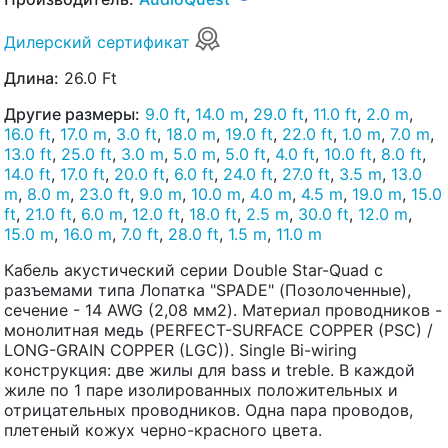
Дилерский сертификат
Длина:
26.0 Ft
Другие размеры:
9.0 ft
,
14.0 m
,
29.0 ft
,
11.0 ft
,
2.0 m
,
16.0 ft
,
17.0 m
,
3.0 ft
,
18.0 m
,
19.0 ft
,
22.0 ft
,
1.0 m
,
7.0 m
,
13.0 ft
,
25.0 ft
,
3.0 m
,
5.0 m
,
5.0 ft
,
4.0 ft
,
10.0 ft
,
8.0 ft
,
14.0 ft
,
17.0 ft
,
20.0 ft
,
6.0 ft
,
24.0 ft
,
27.0 ft
,
3.5 m
,
13.0
m
,
8.0 m
,
23.0 ft
,
9.0 m
,
10.0 m
,
4.0 m
,
4.5 m
,
19.0 m
,
15.0
ft
,
21.0 ft
,
6.0 m
,
12.0 ft
,
18.0 ft
,
2.5 m
,
30.0 ft
,
12.0 m
,
15.0 m
,
16.0 m
,
7.0 ft
,
28.0 ft
,
1.5 m
,
11.0 m
Кабель акустический серии Double Star-Quad с
разъемами типа Лопатка "SPADE" (Позолоченные),
сечение - 14 AWG (2,08 мм2). Материал проводников -
монолитная медь (PERFECT-SURFACE COPPER (PSC) /
LONG-GRAIN COPPER (LGC)). Single Bi-wiring
конструкция: две жилы для bass и treble. В каждой
жиле по 1 паре изолированных положительных и
отрицательных проводников. Одна пара проводов,
плетеный кожух черно-красного цвета.