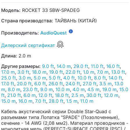
Модель:
ROCKET 33 SBW-SPADEG
Страна производства:
ТАЙВАНЬ (КИТАЙ)
Производитель:
AudioQuest
Дилерский сертификат
Длина:
2.0 m
Другие размеры:
9.0 ft
,
14.0 m
,
29.0 ft
,
11.0 ft
,
16.0 ft
,
17.0 m
,
3.0 ft
,
18.0 m
,
19.0 ft
,
22.0 ft
,
1.0 m
,
7.0 m
,
13.0 ft
,
25.0 ft
,
3.0 m
,
5.0 m
,
5.0 ft
,
4.0 ft
,
10.0 ft
,
8.0 ft
,
14.0 ft
,
17.0 ft
,
20.0 ft
,
6.0 ft
,
26.0 ft
,
24.0 ft
,
27.0 ft
,
3.5 m
,
13.0
m
,
8.0 m
,
23.0 ft
,
9.0 m
,
10.0 m
,
4.0 m
,
4.5 m
,
19.0 m
,
15.0
ft
,
21.0 ft
,
6.0 m
,
12.0 ft
,
18.0 ft
,
2.5 m
,
30.0 ft
,
12.0 m
,
15.0 m
,
16.0 m
,
7.0 ft
,
28.0 ft
,
1.5 m
,
11.0 m
Кабель акустический серии Double Star-Quad с
разъемами типа Лопатка "SPADE" (Позолоченные),
сечение - 14 AWG (2,08 мм2). Материал проводников -
монолитная медь (PERFECT-SURFACE COPPER (PSC) /