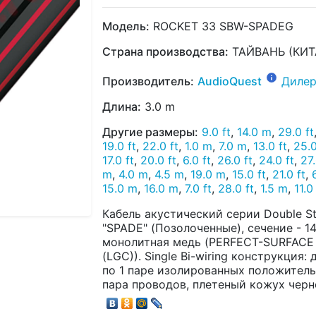
Модель:
ROCKET 33 SBW-SPADEG
Страна производства:
ТАЙВАНЬ (КИТ
Производитель:
AudioQuest
Дилер
Длина:
3.0 m
Другие размеры:
9.0 ft
,
14.0 m
,
29.0 ft
19.0 ft
,
22.0 ft
,
1.0 m
,
7.0 m
,
13.0 ft
,
25.0
17.0 ft
,
20.0 ft
,
6.0 ft
,
26.0 ft
,
24.0 ft
,
27.
m
,
4.0 m
,
4.5 m
,
19.0 m
,
15.0 ft
,
21.0 ft
,
15.0 m
,
16.0 m
,
7.0 ft
,
28.0 ft
,
1.5 m
,
11.0
Кабель акустический серии Double S
"SPADE" (Позолоченные), сечение - 1
монолитная медь (PERFECT-SURFACE
(LGC)). Single Bi-wiring конструкция:
по 1 паре изолированных положител
пара проводов, плетеный кожух черн