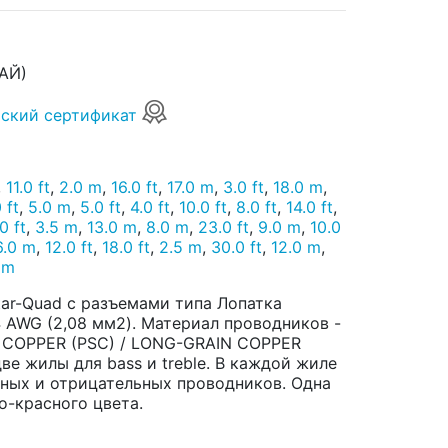
АЙ)
ский сертификат
,
11.0 ft
,
2.0 m
,
16.0 ft
,
17.0 m
,
3.0 ft
,
18.0 m
,
 ft
,
5.0 m
,
5.0 ft
,
4.0 ft
,
10.0 ft
,
8.0 ft
,
14.0 ft
,
0 ft
,
3.5 m
,
13.0 m
,
8.0 m
,
23.0 ft
,
9.0 m
,
10.0
6.0 m
,
12.0 ft
,
18.0 ft
,
2.5 m
,
30.0 ft
,
12.0 m
,
 m
tar-Quad с разъемами типа Лопатка
4 AWG (2,08 мм2). Материал проводников -
 COPPER (PSC) / LONG-GRAIN COPPER
 две жилы для bass и treble. В каждой жиле
ьных и отрицательных проводников. Одна
о-красного цвета.