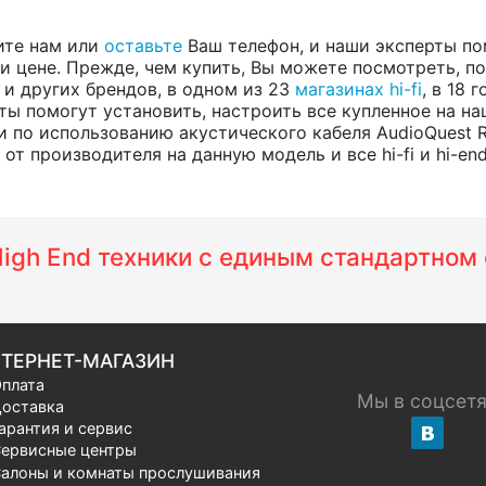
ите нам или
оставьте
Ваш телефон, и наши эксперты по
 цене. Прежде, чем купить, Вы можете посмотреть, пос
, и других брендов, в одном из 23
магазинах hi-fi
, в 18
ты помогут установить, настроить все купленное на на
 по использованию акустического кабеля AudioQuest
т производителя на данную модель и все hi-fi и hi-en
 High End техники с единым стандартно
ТЕРНЕТ-МАГАЗИН
плата
Мы в соцсет
оставка
арантия и сервис
ервисные центры
алоны и комнаты прослушивания