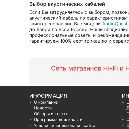
Выбор акустических кабелей
Если Вы затрудняетесь с выбором, позвон
акустический кабель по характеристикам и
заинтересовавшие Вас модели
AudioQuest
до двери по всей России. Наши специалис
профессиональные советы и рекомендации
гарантируем 100% сертификацию и сервис о
Сеть магазинов Hi-Fi и
ИНФОРМАЦИЯ
ИН
О компании
О
Новости
Д
Обзоры и тесты
Г
Программа лояльности
С
Условия использования сайта
С