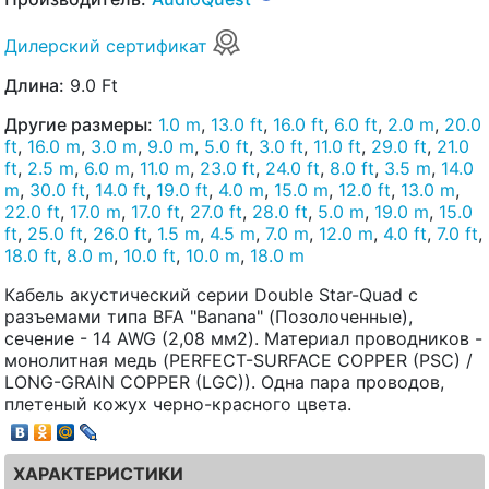
Дилерский сертификат
Длина:
9.0 Ft
Другие размеры:
1.0 m
,
13.0 ft
,
16.0 ft
,
6.0 ft
,
2.0 m
,
20.0
ft
,
16.0 m
,
3.0 m
,
9.0 m
,
5.0 ft
,
3.0 ft
,
11.0 ft
,
29.0 ft
,
21.0
ft
,
2.5 m
,
6.0 m
,
11.0 m
,
23.0 ft
,
24.0 ft
,
8.0 ft
,
3.5 m
,
14.0
m
,
30.0 ft
,
14.0 ft
,
19.0 ft
,
4.0 m
,
15.0 m
,
12.0 ft
,
13.0 m
,
22.0 ft
,
17.0 m
,
17.0 ft
,
27.0 ft
,
28.0 ft
,
5.0 m
,
19.0 m
,
15.0
ft
,
25.0 ft
,
26.0 ft
,
1.5 m
,
4.5 m
,
7.0 m
,
12.0 m
,
4.0 ft
,
7.0 ft
,
18.0 ft
,
8.0 m
,
10.0 ft
,
10.0 m
,
18.0 m
Кабель акустический серии Double Star-Quad с
разъемами типа BFA "Banana" (Позолоченные),
сечение - 14 AWG (2,08 мм2). Материал проводников -
монолитная медь (PERFECT-SURFACE COPPER (PSC) /
LONG-GRAIN COPPER (LGC)). Одна пара проводов,
плетеный кожух черно-красного цвета.
ХАРАКТЕРИСТИКИ