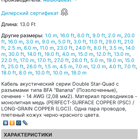
Дилерский сертификат
Длина:
13.0 Ft
Другие размеры:
1.0 m
,
16.0 ft
,
6.0 ft
,
9.0 ft
,
2.0 m
,
20.0
ft
,
16.0 m
,
3.0 m
,
9.0 m
,
5.0 ft
,
3.0 ft
,
11.0 ft
,
29.0 ft
,
21.0
ft
,
2.5 m
,
6.0 m
,
11.0 m
,
23.0 ft
,
24.0 ft
,
8.0 ft
,
3.5 m
,
14.0
m
,
30.0 ft
,
14.0 ft
,
19.0 ft
,
4.0 m
,
15.0 m
,
12.0 ft
,
13.0 m
,
22.0 ft
,
17.0 m
,
17.0 ft
,
27.0 ft
,
28.0 ft
,
5.0 m
,
19.0 m
,
15.0
ft
,
25.0 ft
,
26.0 ft
,
1.5 m
,
4.5 m
,
7.0 m
,
12.0 m
,
4.0 ft
,
7.0 ft
,
18.0 ft
,
8.0 m
,
10.0 ft
,
10.0 m
,
18.0 m
Кабель акустический серии Double Star-Quad с
разъемами типа BFA "Banana" (Позолоченные),
сечение - 14 AWG (2,08 мм2). Материал проводников -
монолитная медь (PERFECT-SURFACE COPPER (PSC) /
LONG-GRAIN COPPER (LGC)). Одна пара проводов,
плетеный кожух черно-красного цвета.
ХАРАКТЕРИСТИКИ