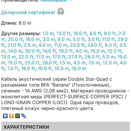
Дилерский сертификат
Длина:
8.0 m
Другие размеры:
1.0 m
,
13.0 ft
,
16.0 ft
,
6.0 ft
,
9.0 ft
,
2.0
m
,
20.0 ft
,
16.0 m
,
3.0 m
,
9.0 m
,
5.0 ft
,
3.0 ft
,
11.0 ft
,
29.0
ft
,
21.0 ft
,
2.5 m
,
6.0 m
,
11.0 m
,
23.0 ft
,
24.0 ft
,
8.0 ft
,
3.5
m
,
14.0 m
,
30.0 ft
,
14.0 ft
,
19.0 ft
,
4.0 m
,
15.0 m
,
12.0 ft
,
13.0 m
,
22.0 ft
,
17.0 m
,
17.0 ft
,
27.0 ft
,
28.0 ft
,
5.0 m
,
19.0
m
,
15.0 ft
,
25.0 ft
,
26.0 ft
,
1.5 m
,
4.5 m
,
7.0 m
,
12.0 m
,
4.0
ft
,
7.0 ft
,
18.0 ft
,
10.0 ft
,
10.0 m
,
18.0 m
Кабель акустический серии Double Star-Quad с
разъемами типа BFA "Banana" (Позолоченные),
сечение - 14 AWG (2,08 мм2). Материал проводников -
монолитная медь (PERFECT-SURFACE COPPER (PSC) /
LONG-GRAIN COPPER (LGC)). Одна пара проводов,
плетеный кожух черно-красного цвета.
ХАРАКТЕРИСТИКИ