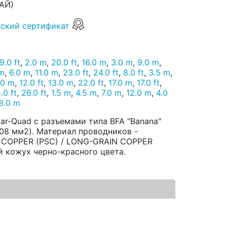
АЙ)
ский сертификат
9.0 ft
,
2.0 m
,
20.0 ft
,
16.0 m
,
3.0 m
,
9.0 m
,
 m
,
6.0 m
,
11.0 m
,
23.0 ft
,
24.0 ft
,
8.0 ft
,
3.5 m
,
.0 m
,
12.0 ft
,
13.0 m
,
22.0 ft
,
17.0 m
,
17.0 ft
,
.0 ft
,
26.0 ft
,
1.5 m
,
4.5 m
,
7.0 m
,
12.0 m
,
4.0
8.0 m
ar-Quad с разъемами типа BFA "Banana"
,08 мм2). Материал проводников -
 COPPER (PSC) / LONG-GRAIN COPPER
й кожух черно-красного цвета.