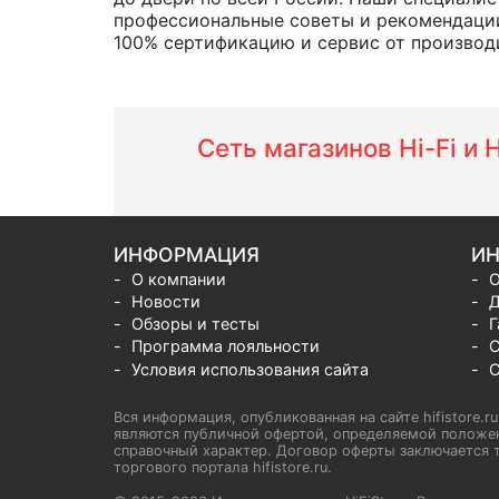
профессиональные советы и рекомендации
100% сертификацию и сервис от производит
Сеть магазинов Hi-Fi и
ИНФОРМАЦИЯ
ИН
О компании
О
Новости
Д
Обзоры и тесты
Г
Программа лояльности
С
Условия использования сайта
С
Вся информация, опубликованная на сайте hifistore.r
являются публичной офертой, определяемой положен
справочный характер. Договор оферты заключается т
торгового портала hifistore.ru.