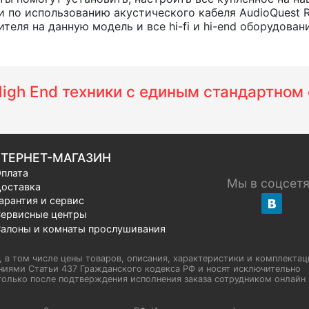
 по использованию акустического кабеля AudioQuest R
еля на данную модель и все hi-fi и hi-end оборудовани
 High End техники с единым стандартно
ТЕРНЕТ-МАГАЗИН
плата
Мы в соцсет
оставка
арантия и сервис
ервисные центры
алоны и комнаты прослушивания
u, в том числе цены товаров, описания, характеристики и комплектац
иями Статьи 437 Гражданского кодекса РФ и носят исключительно
олько после подтверждения исполнения заказа сотрудником онлайн H