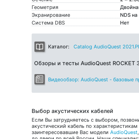
Геометрия
Двойна
Экранирование
NDS на
Система DBS
Нет
Каталог:
Catalog AudioQuest 2021.
Обзоры и тесты AudioQuest ROCKET 
Видеообзор: AudioQuest - базовые 
Выбор акустических кабелей
Если Вы затрудняетесь с выбором, позвон
акустический кабель по характеристикам и
заинтересовавшие Вас модели
AudioQuest
до двери по всей России. Наши специалис