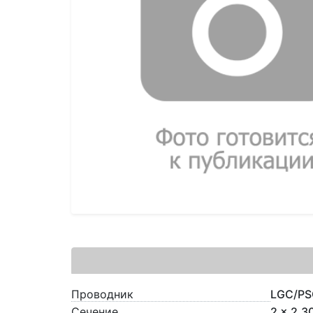
Проводник
LGC/PS
Сечение
2 x 2.3