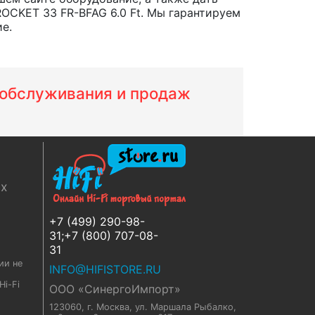
OCKET 33 FR-BFAG 6.0 Ft. Мы гарантируем
е.
м обслуживания и продаж
ях
+7 (499) 290-98-
31;+7 (800) 707-08-
31
ии не
INFO@HIFISTORE.RU
i-Fi
ООО «СинергоИмпорт»
123060, г. Москва
,
ул. Маршала Рыбалко,