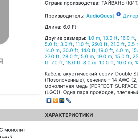
Страна производства:
ТАЙВАНЬ (КИТ
Производитель:
AudioQuest
Дилер
Длина:
6.0 Ft
Другие размеры:
1.0 m
,
13.0 ft
,
16.0 ft
,
5.0 ft
,
3.0 ft
,
11.0 ft
,
29.0 ft
,
21.0 ft
,
2.5
14.0 m
,
30.0 ft
,
14.0 ft
,
19.0 ft
,
4.0 m
,
15
27.0 ft
,
28.0 ft
,
5.0 m
,
19.0 m
,
15.0 ft
,
25
ft
,
7.0 ft
,
18.0 ft
,
8.0 m
,
10.0 ft
,
10.0 m
,
1
Кабель акустический серии Double St
(Позолоченные), сечение - 14 AWG (2
монолитная медь (PERFECT-SURFACE
(LGC)). Одна пара проводов, плетены
ХАРАКТЕРИСТИКИ
C монолит
0 мм2