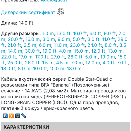
Дилерский сертификат
Длина:
14.0 Ft
Другие размеры:
1.0 m
,
13.0 ft
,
16.0 ft
,
6.0 ft
,
9.0 ft
,
2.0
m
,
20.0 ft
,
16.0 m
,
3.0 m
,
9.0 m
,
5.0 ft
,
3.0 ft
,
11.0 ft
,
29.0
ft
,
21.0 ft
,
2.5 m
,
6.0 m
,
11.0 m
,
23.0 ft
,
24.0 ft
,
8.0 ft
,
3.5
m
,
14.0 m
,
30.0 ft
,
19.0 ft
,
4.0 m
,
15.0 m
,
12.0 ft
,
13.0 m
,
22.0 ft
,
17.0 m
,
17.0 ft
,
27.0 ft
,
28.0 ft
,
5.0 m
,
19.0 m
,
15.0
ft
,
25.0 ft
,
26.0 ft
,
1.5 m
,
4.5 m
,
7.0 m
,
12.0 m
,
4.0 ft
,
7.0 ft
,
18.0 ft
,
8.0 m
,
10.0 ft
,
10.0 m
,
18.0 m
Кабель акустический серии Double Star-Quad с
разъемами типа BFA "Banana" (Позолоченные),
сечение - 14 AWG (2,08 мм2). Материал проводников -
монолитная медь (PERFECT-SURFACE COPPER (PSC) /
LONG-GRAIN COPPER (LGC)). Одна пара проводов,
плетеный кожух черно-красного цвета.
ХАРАКТЕРИСТИКИ