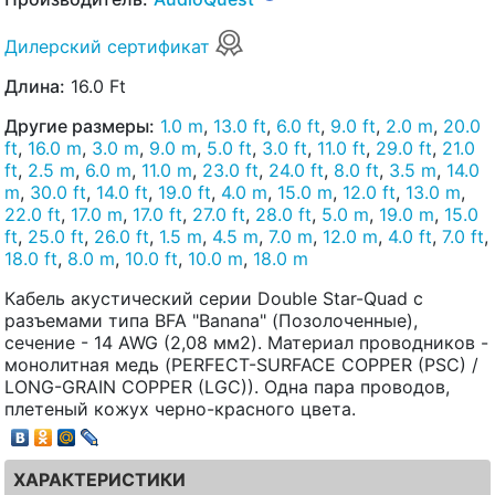
Дилерский сертификат
Длина:
16.0 Ft
Другие размеры:
1.0 m
,
13.0 ft
,
6.0 ft
,
9.0 ft
,
2.0 m
,
20.0
ft
,
16.0 m
,
3.0 m
,
9.0 m
,
5.0 ft
,
3.0 ft
,
11.0 ft
,
29.0 ft
,
21.0
ft
,
2.5 m
,
6.0 m
,
11.0 m
,
23.0 ft
,
24.0 ft
,
8.0 ft
,
3.5 m
,
14.0
m
,
30.0 ft
,
14.0 ft
,
19.0 ft
,
4.0 m
,
15.0 m
,
12.0 ft
,
13.0 m
,
22.0 ft
,
17.0 m
,
17.0 ft
,
27.0 ft
,
28.0 ft
,
5.0 m
,
19.0 m
,
15.0
ft
,
25.0 ft
,
26.0 ft
,
1.5 m
,
4.5 m
,
7.0 m
,
12.0 m
,
4.0 ft
,
7.0 ft
,
18.0 ft
,
8.0 m
,
10.0 ft
,
10.0 m
,
18.0 m
Кабель акустический серии Double Star-Quad с
разъемами типа BFA "Banana" (Позолоченные),
сечение - 14 AWG (2,08 мм2). Материал проводников -
монолитная медь (PERFECT-SURFACE COPPER (PSC) /
LONG-GRAIN COPPER (LGC)). Одна пара проводов,
плетеный кожух черно-красного цвета.
ХАРАКТЕРИСТИКИ