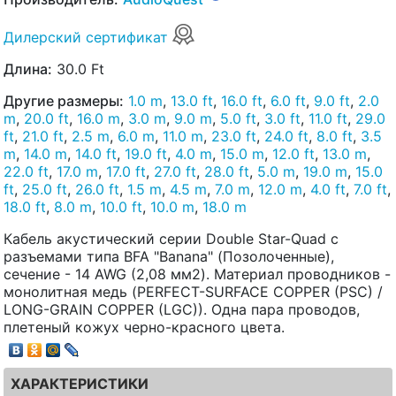
Дилерский сертификат
Длина:
30.0 Ft
Другие размеры:
1.0 m
,
13.0 ft
,
16.0 ft
,
6.0 ft
,
9.0 ft
,
2.0
m
,
20.0 ft
,
16.0 m
,
3.0 m
,
9.0 m
,
5.0 ft
,
3.0 ft
,
11.0 ft
,
29.0
ft
,
21.0 ft
,
2.5 m
,
6.0 m
,
11.0 m
,
23.0 ft
,
24.0 ft
,
8.0 ft
,
3.5
m
,
14.0 m
,
14.0 ft
,
19.0 ft
,
4.0 m
,
15.0 m
,
12.0 ft
,
13.0 m
,
22.0 ft
,
17.0 m
,
17.0 ft
,
27.0 ft
,
28.0 ft
,
5.0 m
,
19.0 m
,
15.0
ft
,
25.0 ft
,
26.0 ft
,
1.5 m
,
4.5 m
,
7.0 m
,
12.0 m
,
4.0 ft
,
7.0 ft
,
18.0 ft
,
8.0 m
,
10.0 ft
,
10.0 m
,
18.0 m
Кабель акустический серии Double Star-Quad с
разъемами типа BFA "Banana" (Позолоченные),
сечение - 14 AWG (2,08 мм2). Материал проводников -
монолитная медь (PERFECT-SURFACE COPPER (PSC) /
LONG-GRAIN COPPER (LGC)). Одна пара проводов,
плетеный кожух черно-красного цвета.
ХАРАКТЕРИСТИКИ