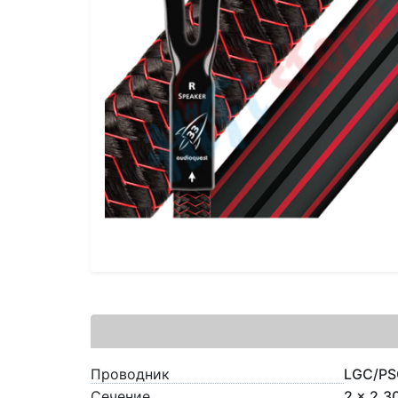
Проводник
LGC/PS
Сечение
2 x 2.3