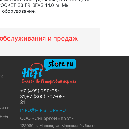
ROCKET 33 FR-BFAG 14.0 m. Мы
d оборудование.
м обслуживания и продаж
ях
+7 (499) 290-98-
31;+7 (800) 707-08-
31
ии не
INFO@HIFISTORE.RU
i-Fi
ООО «СинергоИмпорт»
123060, г. Москва
,
ул. Маршала Рыбалко,