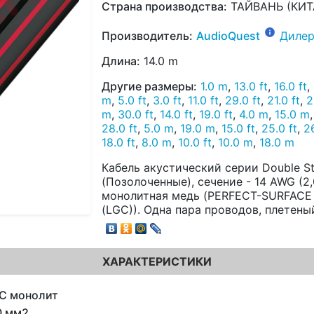
Страна производства:
ТАЙВАНЬ (КИТ
Производитель:
AudioQuest
Дилер
Длина:
14.0 m
Другие размеры:
1.0 m
,
13.0 ft
,
16.0 ft
,
m
,
5.0 ft
,
3.0 ft
,
11.0 ft
,
29.0 ft
,
21.0 ft
,
2
m
,
30.0 ft
,
14.0 ft
,
19.0 ft
,
4.0 m
,
15.0 m
28.0 ft
,
5.0 m
,
19.0 m
,
15.0 ft
,
25.0 ft
,
26
18.0 ft
,
8.0 m
,
10.0 ft
,
10.0 m
,
18.0 m
Кабель акустический серии Double St
(Позолоченные), сечение - 14 AWG (2
монолитная медь (PERFECT-SURFACE
(LGC)). Одна пара проводов, плетены
ХАРАКТЕРИСТИКИ
C монолит
0 мм2