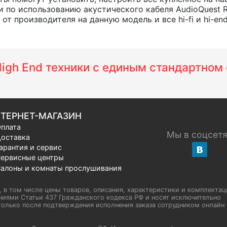
 по использованию акустического кабеля AudioQuest 
т производителя на данную модель и все hi-fi и hi-en
 High End техники с единым стандартно
ТЕРНЕТ-МАГАЗИН
плата
Мы в соцсет
оставка
арантия и сервис
ервисные центры
алоны и комнаты прослушивания
u, в том числе цены товаров, описания, характеристики и комплектац
иями Статьи 437 Гражданского кодекса РФ и носят исключительно
олько после подтверждения исполнения заказа сотрудником онлайн H