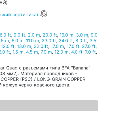
АЙ)
ский сертификат
6.0 ft
,
9.0 ft
,
2.0 m
,
20.0 ft
,
16.0 m
,
3.0 m
,
9.0
.5 m
,
6.0 m
,
11.0 m
,
23.0 ft
,
24.0 ft
,
8.0 ft
,
3.5
,
12.0 ft
,
13.0 m
,
22.0 ft
,
17.0 m
,
17.0 ft
,
27.0 ft
,
.0 ft
,
1.5 m
,
4.5 m
,
7.0 m
,
12.0 m
,
4.0 ft
,
7.0 ft
,
ar-Quad с разъемами типа BFA "Banana"
,08 мм2). Материал проводников -
 COPPER (PSC) / LONG-GRAIN COPPER
й кожух черно-красного цвета.