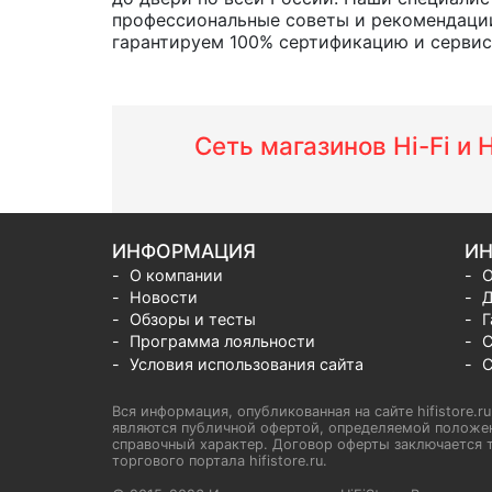
профессиональные советы и рекомендации
гарантируем 100% сертификацию и сервис о
Сеть магазинов Hi-Fi и
ИНФОРМАЦИЯ
ИН
О компании
О
Новости
Д
Обзоры и тесты
Г
Программа лояльности
С
Условия использования сайта
С
Вся информация, опубликованная на сайте hifistore.r
являются публичной офертой, определяемой положен
справочный характер. Договор оферты заключается т
торгового портала hifistore.ru.