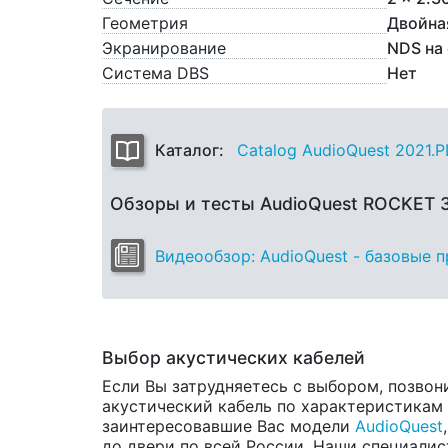
Геометрия
Двойна
Экранирование
NDS на
Система DBS
Нет
Каталог:
Catalog AudioQuest 2021.
Обзоры и тесты AudioQuest ROCKET 
Видеообзор: AudioQuest - базовые 
Выбор акустических кабелей
Если Вы затрудняетесь с выбором, позвон
акустический кабель по характеристикам и
заинтересовавшие Вас модели
AudioQuest
до двери по всей России. Наши специалис