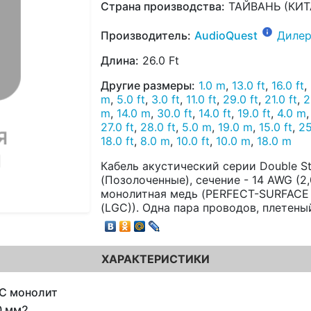
Страна производства:
ТАЙВАНЬ (КИТ
Производитель:
AudioQuest
Дилер
Длина:
26.0 Ft
Другие размеры:
1.0 m
,
13.0 ft
,
16.0 ft
,
m
,
5.0 ft
,
3.0 ft
,
11.0 ft
,
29.0 ft
,
21.0 ft
,
2
m
,
14.0 m
,
30.0 ft
,
14.0 ft
,
19.0 ft
,
4.0 m
27.0 ft
,
28.0 ft
,
5.0 m
,
19.0 m
,
15.0 ft
,
25
18.0 ft
,
8.0 m
,
10.0 ft
,
10.0 m
,
18.0 m
Кабель акустический серии Double St
(Позолоченные), сечение - 14 AWG (2
монолитная медь (PERFECT-SURFACE
(LGC)). Одна пара проводов, плетены
ХАРАКТЕРИСТИКИ
C монолит
0 мм2