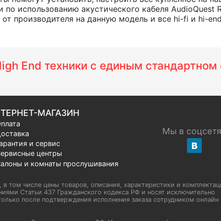
 по использованию акустического кабеля AudioQuest R
т производителя на данную модель и все hi-fi и hi-en
 High End техники с единым стандартно
ТЕРНЕТ-МАГАЗИН
плата
Мы в соцсет
оставка
арантия и сервис
ервисные центры
алоны и комнаты прослушивания
u, в том числе цены товаров, описания, характеристики и комплектац
иями Статьи 437 Гражданского кодекса РФ и носят исключительно
олько после подтверждения исполнения заказа сотрудником онлайн H