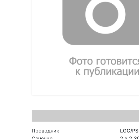
Проводник
LGC/PS
Сечение
2 x 2.3