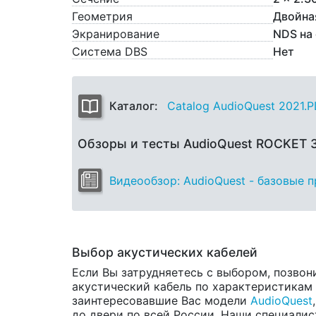
Геометрия
Двойна
Экранирование
NDS на
Система DBS
Нет
Каталог:
Catalog AudioQuest 2021.
Обзоры и тесты AudioQuest ROCKET 
Видеообзор: AudioQuest - базовые 
Выбор акустических кабелей
Если Вы затрудняетесь с выбором, позвон
акустический кабель по характеристикам и
заинтересовавшие Вас модели
AudioQuest
до двери по всей России. Наши специалис