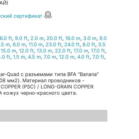
АЙ)
ский сертификат
6.0 ft
,
9.0 ft
,
2.0 m
,
20.0 ft
,
16.0 m
,
3.0 m
,
9.0
.5 m
,
6.0 m
,
11.0 m
,
23.0 ft
,
24.0 ft
,
8.0 ft
,
3.5
,
15.0 m
,
12.0 ft
,
13.0 m
,
22.0 ft
,
17.0 m
,
17.0 ft
,
.0 ft
,
1.5 m
,
4.5 m
,
7.0 m
,
12.0 m
,
4.0 ft
,
7.0 ft
,
ar-Quad с разъемами типа BFA "Banana"
,08 мм2). Материал проводников -
 COPPER (PSC) / LONG-GRAIN COPPER
й кожух черно-красного цвета.