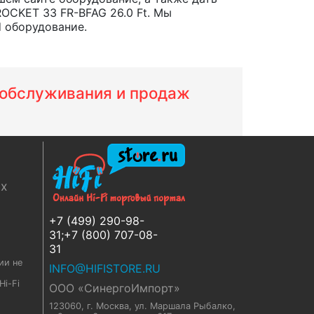
OCKET 33 FR-BFAG 26.0 Ft. Мы
d оборудование.
м обслуживания и продаж
ях
+7 (499) 290-98-
31;+7 (800) 707-08-
31
ии не
INFO@HIFISTORE.RU
i-Fi
ООО «СинергоИмпорт»
123060, г. Москва
,
ул. Маршала Рыбалко,