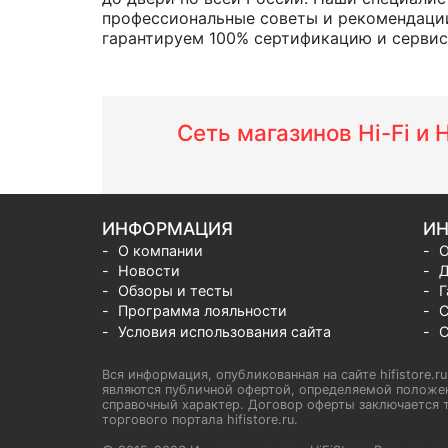
профессиональные советы и рекомендации
гарантируем 100% сертификацию и сервис о
Сеть магазинов Hi-Fi и
ИНФОРМАЦИЯ
ИН
О компании
О
Новости
Д
Обзоры и тесты
Г
Программа лояльности
С
Условия использования сайта
С
Вся информация, опубликованная на сайте hifistore.r
являются публичной офертой, определяемой положен
справочный характер. Договор оферты заключается т
торгового портала hifistore.ru.