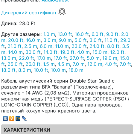
Дилерский сертификат
Длина:
28.0 Ft
Другие размеры:
1.0 m
,
13.0 ft
,
16.0 ft
,
6.0 ft
,
9.0 ft
,
2.0
m
,
20.0 ft
,
16.0 m
,
3.0 m
,
9.0 m
,
5.0 ft
,
3.0 ft
,
11.0 ft
,
29.0
ft
,
21.0 ft
,
2.5 m
,
6.0 m
,
11.0 m
,
23.0 ft
,
24.0 ft
,
8.0 ft
,
3.5
m
,
14.0 m
,
30.0 ft
,
14.0 ft
,
19.0 ft
,
4.0 m
,
15.0 m
,
12.0 ft
,
13.0 m
,
22.0 ft
,
17.0 m
,
17.0 ft
,
27.0 ft
,
5.0 m
,
19.0 m
,
15.0
ft
,
25.0 ft
,
26.0 ft
,
1.5 m
,
4.5 m
,
7.0 m
,
12.0 m
,
4.0 ft
,
7.0 ft
,
18.0 ft
,
8.0 m
,
10.0 ft
,
10.0 m
,
18.0 m
Кабель акустический серии Double Star-Quad с
разъемами типа BFA "Banana" (Позолоченные),
сечение - 14 AWG (2,08 мм2). Материал проводников -
монолитная медь (PERFECT-SURFACE COPPER (PSC) /
LONG-GRAIN COPPER (LGC)). Одна пара проводов,
плетеный кожух черно-красного цвета.
ХАРАКТЕРИСТИКИ