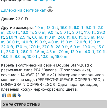
Дилерский сертификат
Длина:
23.0 Ft
Другие размеры:
1.0 m
,
13.0 ft
,
16.0 ft
,
6.0 ft
,
9.0 ft
,
2.0
m
,
20.0 ft
,
16.0 m
,
3.0 m
,
9.0 m
,
5.0 ft
,
3.0 ft
,
11.0 ft
,
29.0
ft
,
21.0 ft
,
2.5 m
,
6.0 m
,
11.0 m
,
24.0 ft
,
8.0 ft
,
3.5 m
,
14.0
m
,
30.0 ft
,
14.0 ft
,
19.0 ft
,
4.0 m
,
15.0 m
,
12.0 ft
,
13.0 m
,
22.0 ft
,
17.0 m
,
17.0 ft
,
27.0 ft
,
28.0 ft
,
5.0 m
,
19.0 m
,
15.0
ft
,
25.0 ft
,
26.0 ft
,
1.5 m
,
4.5 m
,
7.0 m
,
12.0 m
,
4.0 ft
,
7.0 ft
,
18.0 ft
,
8.0 m
,
10.0 ft
,
10.0 m
,
18.0 m
Кабель акустический серии Double Star-Quad с
разъемами типа BFA "Banana" (Позолоченные),
сечение - 14 AWG (2,08 мм2). Материал проводников -
монолитная медь (PERFECT-SURFACE COPPER (PSC) /
LONG-GRAIN COPPER (LGC)). Одна пара проводов,
плетеный кожух черно-красного цвета.
ХАРАКТЕРИСТИКИ