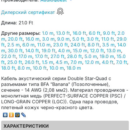
Дилерский сертификат
Длина:
21.0 Ft
Другие размеры:
1.0 m
,
13.0 ft
,
16.0 ft
,
6.0 ft
,
9.0 ft
,
2.0
m
,
20.0 ft
,
16.0 m
,
3.0 m
,
9.0 m
,
5.0 ft
,
3.0 ft
,
11.0 ft
,
29.0
ft
,
2.5 m
,
6.0 m
,
11.0 m
,
23.0 ft
,
24.0 ft
,
8.0 ft
,
3.5 m
,
14.0
m
,
30.0 ft
,
14.0 ft
,
19.0 ft
,
4.0 m
,
15.0 m
,
12.0 ft
,
13.0 m
,
22.0 ft
,
17.0 m
,
17.0 ft
,
27.0 ft
,
28.0 ft
,
5.0 m
,
19.0 m
,
15.0
ft
,
25.0 ft
,
26.0 ft
,
1.5 m
,
4.5 m
,
7.0 m
,
12.0 m
,
4.0 ft
,
7.0 ft
,
18.0 ft
,
8.0 m
,
10.0 ft
,
10.0 m
,
18.0 m
Кабель акустический серии Double Star-Quad с
разъемами типа BFA "Banana" (Позолоченные),
сечение - 14 AWG (2,08 мм2). Материал проводников -
монолитная медь (PERFECT-SURFACE COPPER (PSC) /
LONG-GRAIN COPPER (LGC)). Одна пара проводов,
плетеный кожух черно-красного цвета.
ХАРАКТЕРИСТИКИ