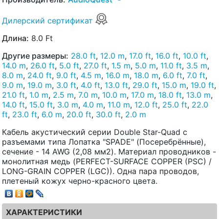
Дилерский сертификат
Длина:
8.0 Ft
Другие размеры:
28.0 ft
,
12.0 m
,
17.0 ft
,
16.0 ft
,
10.0 ft
,
14.0 m
,
26.0 ft
,
5.0 ft
,
27.0 ft
,
1.5 m
,
5.0 m
,
11.0 ft
,
3.5 m
,
8.0 m
,
24.0 ft
,
9.0 ft
,
4.5 m
,
16.0 m
,
18.0 m
,
6.0 ft
,
7.0 ft
,
9.0 m
,
19.0 m
,
3.0 ft
,
4.0 ft
,
13.0 ft
,
29.0 ft
,
15.0 m
,
19.0 ft
,
21.0 ft
,
1.0 m
,
2.5 m
,
7.0 m
,
10.0 m
,
17.0 m
,
18.0 ft
,
13.0 m
,
14.0 ft
,
15.0 ft
,
3.0 m
,
4.0 m
,
11.0 m
,
12.0 ft
,
25.0 ft
,
22.0
ft
,
23.0 ft
,
6.0 m
,
20.0 ft
,
30.0 ft
,
2.0 m
Кабель акустический серии Double Star-Quad с
разъемами типа Лопатка "SPADE" (Посеребрённые),
сечение - 14 AWG (2,08 мм2). Материал проводников -
монолитная медь (PERFECT-SURFACE COPPER (PSC) /
LONG-GRAIN COPPER (LGC)). Одна пара проводов,
плетеный кожух черно-красного цвета.
ХАРАКТЕРИСТИКИ