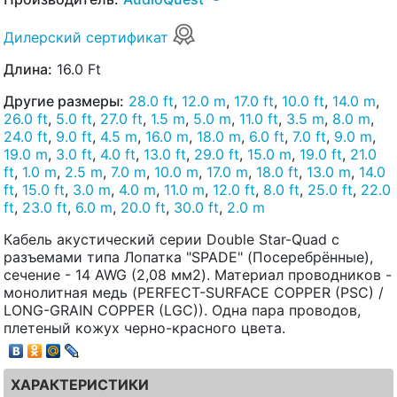
Дилерский сертификат
Длина:
16.0 Ft
Другие размеры:
28.0 ft
,
12.0 m
,
17.0 ft
,
10.0 ft
,
14.0 m
,
26.0 ft
,
5.0 ft
,
27.0 ft
,
1.5 m
,
5.0 m
,
11.0 ft
,
3.5 m
,
8.0 m
,
24.0 ft
,
9.0 ft
,
4.5 m
,
16.0 m
,
18.0 m
,
6.0 ft
,
7.0 ft
,
9.0 m
,
19.0 m
,
3.0 ft
,
4.0 ft
,
13.0 ft
,
29.0 ft
,
15.0 m
,
19.0 ft
,
21.0
ft
,
1.0 m
,
2.5 m
,
7.0 m
,
10.0 m
,
17.0 m
,
18.0 ft
,
13.0 m
,
14.0
ft
,
15.0 ft
,
3.0 m
,
4.0 m
,
11.0 m
,
12.0 ft
,
8.0 ft
,
25.0 ft
,
22.0
ft
,
23.0 ft
,
6.0 m
,
20.0 ft
,
30.0 ft
,
2.0 m
Кабель акустический серии Double Star-Quad с
разъемами типа Лопатка "SPADE" (Посеребрённые),
сечение - 14 AWG (2,08 мм2). Материал проводников -
монолитная медь (PERFECT-SURFACE COPPER (PSC) /
LONG-GRAIN COPPER (LGC)). Одна пара проводов,
плетеный кожух черно-красного цвета.
ХАРАКТЕРИСТИКИ