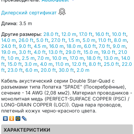
Дилерский сертификат
Длина:
3.5 m
Другие размеры:
28.0 ft
,
12.0 m
,
17.0 ft
,
16.0 ft
,
10.0 ft
,
14.0 m
,
26.0 ft
,
5.0 ft
,
27.0 ft
,
1.5 m
,
5.0 m
,
11.0 ft
,
8.0 m
,
24.0 ft
,
9.0 ft
,
4.5 m
,
16.0 m
,
18.0 m
,
6.0 ft
,
7.0 ft
,
9.0 m
,
19.0 m
,
3.0 ft
,
4.0 ft
,
13.0 ft
,
29.0 ft
,
15.0 m
,
19.0 ft
,
21.0
ft
,
1.0 m
,
2.5 m
,
7.0 m
,
10.0 m
,
17.0 m
,
18.0 ft
,
13.0 m
,
14.0
ft
,
15.0 ft
,
3.0 m
,
4.0 m
,
11.0 m
,
12.0 ft
,
8.0 ft
,
25.0 ft
,
22.0
ft
,
23.0 ft
,
6.0 m
,
20.0 ft
,
30.0 ft
,
2.0 m
Кабель акустический серии Double Star-Quad с
разъемами типа Лопатка "SPADE" (Посеребрённые),
сечение - 14 AWG (2,08 мм2). Материал проводников -
монолитная медь (PERFECT-SURFACE COPPER (PSC) /
LONG-GRAIN COPPER (LGC)). Одна пара проводов,
плетеный кожух черно-красного цвета.
ХАРАКТЕРИСТИКИ