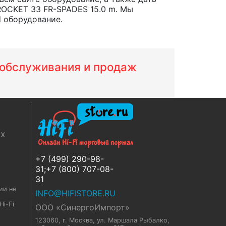
ROCKET 33 FR-SPADES 15.0 m. Мы
d оборудование.
м обслуживания и продаж
ях
+7 (499) 290-98-
31;+7 (800) 707-08-
31
ии не
INFO@HIFISTORE.RU
i-Fi
ООО «СинергоИмпорт»
123060, г. Москва
,
ул. Маршала Рыбалко,