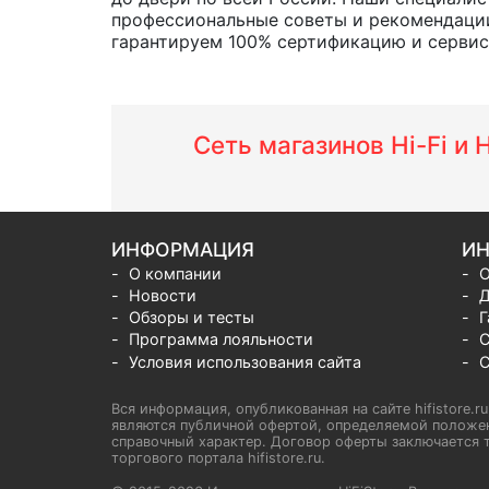
профессиональные советы и рекомендации
гарантируем 100% сертификацию и сервис о
Сеть магазинов Hi-Fi и
ИНФОРМАЦИЯ
ИН
О компании
О
Новости
Д
Обзоры и тесты
Г
Программа лояльности
С
Условия использования сайта
С
Вся информация, опубликованная на сайте hifistore.r
являются публичной офертой, определяемой положен
справочный характер. Договор оферты заключается т
торгового портала hifistore.ru.