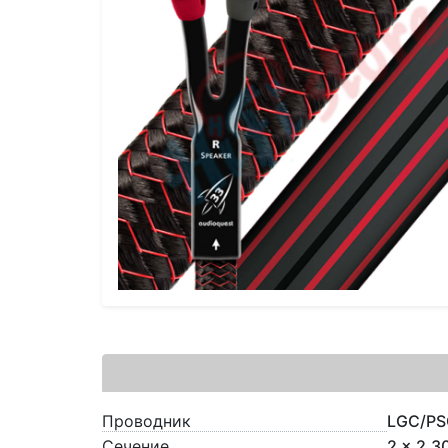
Проводник
LGC/PS
Сечение
2 x 2.3