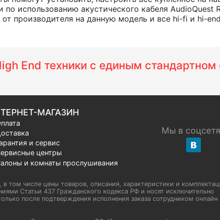
 по использованию акустического кабеля AudioQuest 
т производителя на данную модель и все hi-fi и hi-en
 High End техники с единым стандартно
ТЕРНЕТ-МАГАЗИН
плата
Мы в соцсет
оставка
арантия и сервис
ервисные центры
алоны и комнаты прослушивания
u, в том числе цены товаров, описания, характеристики и комплектац
иями Статьи 437 Гражданского кодекса РФ и носят исключительно
олько после подтверждения исполнения заказа сотрудником онлайн H