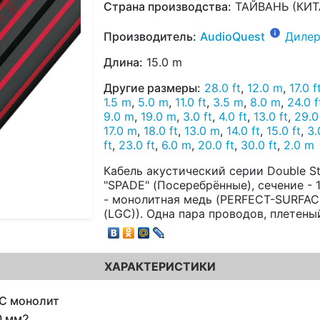
Страна производства:
ТАЙВАНЬ (КИТ
Производитель:
AudioQuest
Дилер
Длина:
15.0 m
Другие размеры:
28.0 ft
,
12.0 m
,
17.0 f
1.5 m
,
5.0 m
,
11.0 ft
,
3.5 m
,
8.0 m
,
24.0 f
9.0 m
,
19.0 m
,
3.0 ft
,
4.0 ft
,
13.0 ft
,
29.0
17.0 m
,
18.0 ft
,
13.0 m
,
14.0 ft
,
15.0 ft
,
3.
ft
,
23.0 ft
,
6.0 m
,
20.0 ft
,
30.0 ft
,
2.0 m
Кабель акустический серии Double S
"SPADE" (Посеребрённые), сечение -
- монолитная медь (PERFECT-SURFA
(LGC)). Одна пара проводов, плетены
ХАРАКТЕРИСТИКИ
C монолит
0 мм2