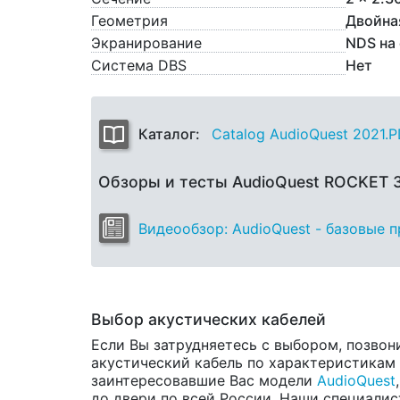
Геометрия
Двойна
Экранирование
NDS на
Система DBS
Нет
Каталог:
Catalog AudioQuest 2021.
Обзоры и тесты AudioQuest ROCKET 
Видеообзор: AudioQuest - базовые 
Выбор акустических кабелей
Если Вы затрудняетесь с выбором, позвон
акустический кабель по характеристикам и
заинтересовавшие Вас модели
AudioQuest
до двери по всей России. Наши специалис