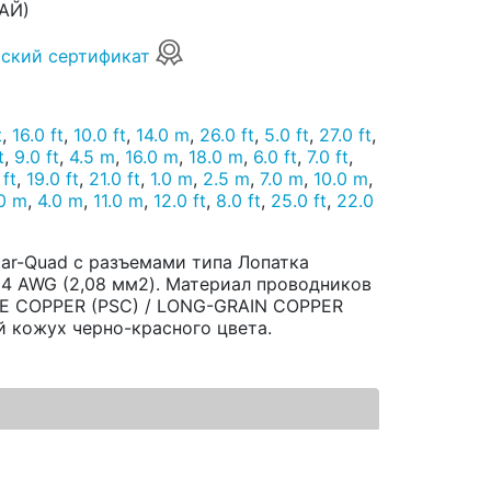
АЙ)
ский сертификат
t
,
16.0 ft
,
10.0 ft
,
14.0 m
,
26.0 ft
,
5.0 ft
,
27.0 ft
,
t
,
9.0 ft
,
4.5 m
,
16.0 m
,
18.0 m
,
6.0 ft
,
7.0 ft
,
 ft
,
19.0 ft
,
21.0 ft
,
1.0 m
,
2.5 m
,
7.0 m
,
10.0 m
,
0 m
,
4.0 m
,
11.0 m
,
12.0 ft
,
8.0 ft
,
25.0 ft
,
22.0
tar-Quad с разъемами типа Лопатка
 14 AWG (2,08 мм2). Материал проводников
CE COPPER (PSC) / LONG-GRAIN COPPER
й кожух черно-красного цвета.