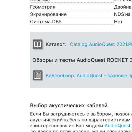
Геометрия
Двойна
Экранирование
NDS на
Система DBS
Нет
Каталог:
Catalog AudioQuest 2021.
Обзоры и тесты AudioQuest ROCKET 
Видеообзор: AudioQuest - базовые 
Выбор акустических кабелей
Если Вы затрудняетесь с выбором, позвон
акустический кабель по характеристикам и
заинтересовавшие Вас модели
AudioQuest
до двери по всей России. Наши специалис