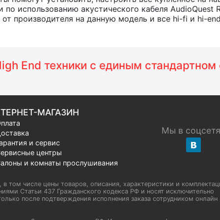
 по использованию акустического кабеля AudioQuest R
т производителя на данную модель и все hi-fi и hi-en
 High End техники с единым стандартно
ТЕРНЕТ-МАГАЗИН
плата
Мы в соцсет
оставка
арантия и сервис
ервисные центры
алоны и комнаты прослушивания
u, в том числе цены товаров, описания, характеристики и комплектац
иями Статьи 437 Гражданского кодекса РФ и носят исключительно
олько после подтверждения исполнения заказа сотрудником онлайн H