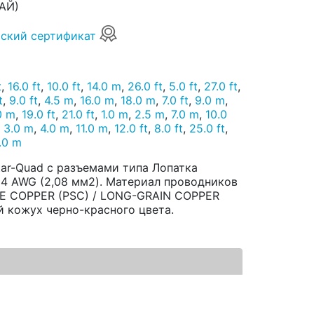
АЙ)
ский сертификат
t
,
16.0 ft
,
10.0 ft
,
14.0 m
,
26.0 ft
,
5.0 ft
,
27.0 ft
,
t
,
9.0 ft
,
4.5 m
,
16.0 m
,
18.0 m
,
7.0 ft
,
9.0 m
,
0 m
,
19.0 ft
,
21.0 ft
,
1.0 m
,
2.5 m
,
7.0 m
,
10.0
,
3.0 m
,
4.0 m
,
11.0 m
,
12.0 ft
,
8.0 ft
,
25.0 ft
,
.0 m
tar-Quad с разъемами типа Лопатка
 14 AWG (2,08 мм2). Материал проводников
CE COPPER (PSC) / LONG-GRAIN COPPER
й кожух черно-красного цвета.