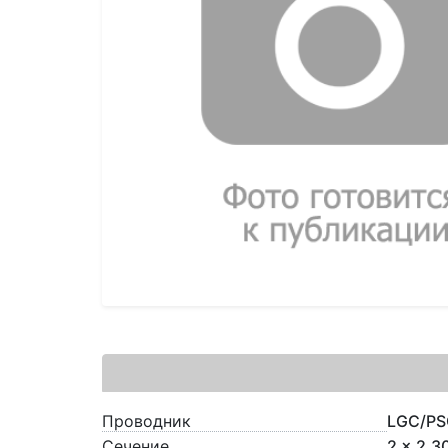
Проводник
LGC/PS
Сечение
2 x 2.3