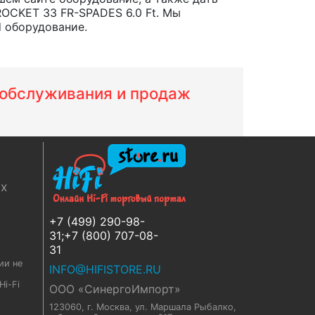
OCKET 33 FR-SPADES 6.0 Ft. Мы
d оборудование.
м обслуживания и продаж
ях
+7 (499) 290-98-
31;+7 (800) 707-08-
31
ии не
INFO@HIFISTORE.RU
i-Fi
ООО «СинергоИмпорт»
123060, г. Москва
,
ул. Маршала Рыбалко,