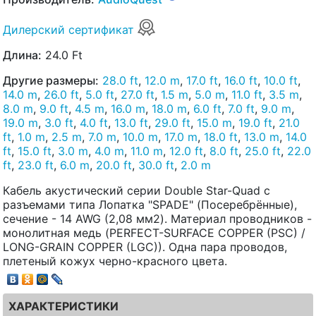
Дилерский сертификат
Длина:
24.0 Ft
Другие размеры:
28.0 ft
,
12.0 m
,
17.0 ft
,
16.0 ft
,
10.0 ft
,
14.0 m
,
26.0 ft
,
5.0 ft
,
27.0 ft
,
1.5 m
,
5.0 m
,
11.0 ft
,
3.5 m
,
8.0 m
,
9.0 ft
,
4.5 m
,
16.0 m
,
18.0 m
,
6.0 ft
,
7.0 ft
,
9.0 m
,
19.0 m
,
3.0 ft
,
4.0 ft
,
13.0 ft
,
29.0 ft
,
15.0 m
,
19.0 ft
,
21.0
ft
,
1.0 m
,
2.5 m
,
7.0 m
,
10.0 m
,
17.0 m
,
18.0 ft
,
13.0 m
,
14.0
ft
,
15.0 ft
,
3.0 m
,
4.0 m
,
11.0 m
,
12.0 ft
,
8.0 ft
,
25.0 ft
,
22.0
ft
,
23.0 ft
,
6.0 m
,
20.0 ft
,
30.0 ft
,
2.0 m
Кабель акустический серии Double Star-Quad с
разъемами типа Лопатка "SPADE" (Посеребрённые),
сечение - 14 AWG (2,08 мм2). Материал проводников -
монолитная медь (PERFECT-SURFACE COPPER (PSC) /
LONG-GRAIN COPPER (LGC)). Одна пара проводов,
плетеный кожух черно-красного цвета.
ХАРАКТЕРИСТИКИ