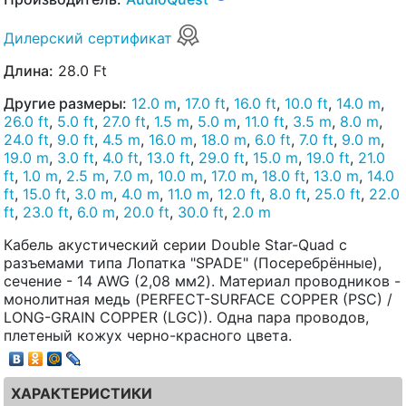
Дилерский сертификат
Длина:
28.0 Ft
Другие размеры:
12.0 m
,
17.0 ft
,
16.0 ft
,
10.0 ft
,
14.0 m
,
26.0 ft
,
5.0 ft
,
27.0 ft
,
1.5 m
,
5.0 m
,
11.0 ft
,
3.5 m
,
8.0 m
,
24.0 ft
,
9.0 ft
,
4.5 m
,
16.0 m
,
18.0 m
,
6.0 ft
,
7.0 ft
,
9.0 m
,
19.0 m
,
3.0 ft
,
4.0 ft
,
13.0 ft
,
29.0 ft
,
15.0 m
,
19.0 ft
,
21.0
ft
,
1.0 m
,
2.5 m
,
7.0 m
,
10.0 m
,
17.0 m
,
18.0 ft
,
13.0 m
,
14.0
ft
,
15.0 ft
,
3.0 m
,
4.0 m
,
11.0 m
,
12.0 ft
,
8.0 ft
,
25.0 ft
,
22.0
ft
,
23.0 ft
,
6.0 m
,
20.0 ft
,
30.0 ft
,
2.0 m
Кабель акустический серии Double Star-Quad с
разъемами типа Лопатка "SPADE" (Посеребрённые),
сечение - 14 AWG (2,08 мм2). Материал проводников -
монолитная медь (PERFECT-SURFACE COPPER (PSC) /
LONG-GRAIN COPPER (LGC)). Одна пара проводов,
плетеный кожух черно-красного цвета.
ХАРАКТЕРИСТИКИ