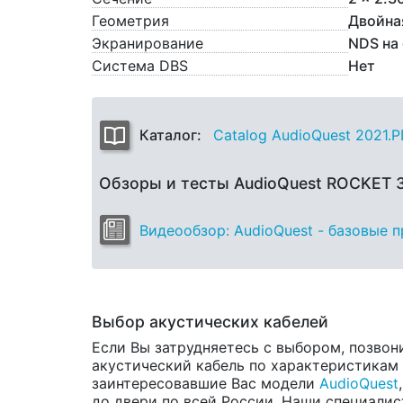
Геометрия
Двойна
Экранирование
NDS на
Система DBS
Нет
Каталог:
Catalog AudioQuest 2021.
Обзоры и тесты AudioQuest ROCKET 
Видеообзор: AudioQuest - базовые 
Выбор акустических кабелей
Если Вы затрудняетесь с выбором, позвон
акустический кабель по характеристикам и
заинтересовавшие Вас модели
AudioQuest
до двери по всей России. Наши специалис