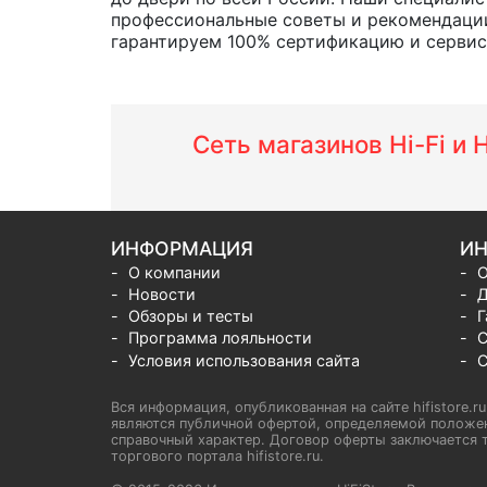
профессиональные советы и рекомендации
гарантируем 100% сертификацию и сервис о
Сеть магазинов Hi-Fi и
ИНФОРМАЦИЯ
ИН
О компании
О
Новости
Д
Обзоры и тесты
Г
Программа лояльности
С
Условия использования сайта
С
Вся информация, опубликованная на сайте hifistore.r
являются публичной офертой, определяемой положен
справочный характер. Договор оферты заключается т
торгового портала hifistore.ru.