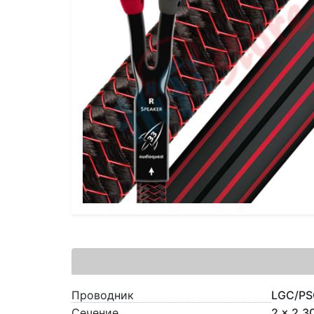
Проводник
LGC/PS
Сечение
2 x 2.3