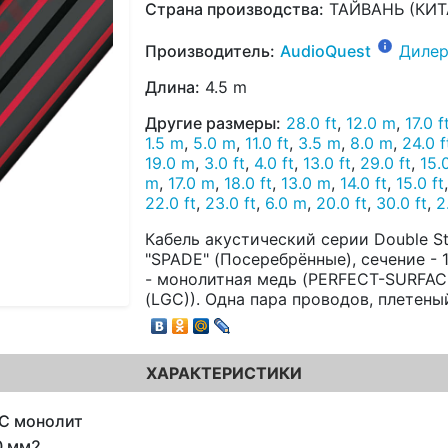
Страна производства:
ТАЙВАНЬ (КИТ
Производитель:
AudioQuest
Дилер
Длина:
4.5 m
Другие размеры:
28.0 ft
,
12.0 m
,
17.0 f
1.5 m
,
5.0 m
,
11.0 ft
,
3.5 m
,
8.0 m
,
24.0 f
19.0 m
,
3.0 ft
,
4.0 ft
,
13.0 ft
,
29.0 ft
,
15.
m
,
17.0 m
,
18.0 ft
,
13.0 m
,
14.0 ft
,
15.0 ft
22.0 ft
,
23.0 ft
,
6.0 m
,
20.0 ft
,
30.0 ft
,
2
Кабель акустический серии Double S
"SPADE" (Посеребрённые), сечение -
- монолитная медь (PERFECT-SURFA
(LGC)). Одна пара проводов, плетены
ХАРАКТЕРИСТИКИ
C монолит
0 мм2