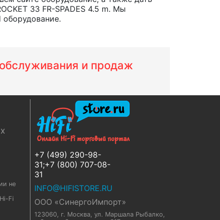
ROCKET 33 FR-SPADES 4.5 m. Мы
d оборудование.
м обслуживания и продаж
ях
+7 (499) 290-98-
31;+7 (800) 707-08-
31
ии не
INFO@HIFISTORE.RU
i-Fi
ООО «СинергоИмпорт»
123060, г. Москва
,
ул. Маршала Рыбалко,