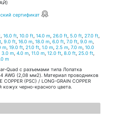
АЙ)
ский сертификат
t
,
16.0 ft
,
10.0 ft
,
14.0 m
,
26.0 ft
,
5.0 ft
,
27.0 ft
,
t
,
9.0 ft
,
16.0 m
,
18.0 m
,
6.0 ft
,
7.0 ft
,
9.0 m
,
0 m
,
19.0 ft
,
21.0 ft
,
1.0 m
,
2.5 m
,
7.0 m
,
10.0
,
3.0 m
,
4.0 m
,
11.0 m
,
12.0 ft
,
8.0 ft
,
25.0 ft
,
.0 m
tar-Quad с разъемами типа Лопатка
 14 AWG (2,08 мм2). Материал проводников
CE COPPER (PSC) / LONG-GRAIN COPPER
й кожух черно-красного цвета.