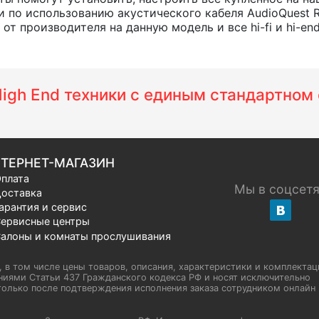
 по использованию акустического кабеля AudioQuest 
т производителя на данную модель и все hi-fi и hi-en
 High End техники с единым стандартно
ТЕРНЕТ-МАГАЗИН
плата
Мы в соцсет
оставка
арантия и сервис
ервисные центры
алоны и комнаты прослушивания
u, в том числе цены товаров, описания, характеристики и комплектац
иями Статьи 437 Гражданского кодекса РФ и носят исключительно
олько после подтверждения исполнения заказа сотрудником онлайн H