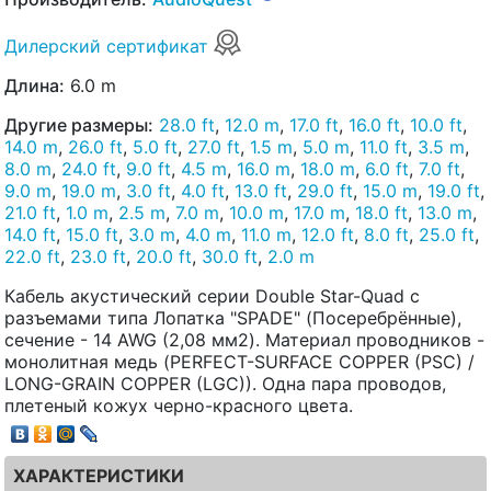
Дилерский сертификат
Длина:
6.0 m
Другие размеры:
28.0 ft
,
12.0 m
,
17.0 ft
,
16.0 ft
,
10.0 ft
,
14.0 m
,
26.0 ft
,
5.0 ft
,
27.0 ft
,
1.5 m
,
5.0 m
,
11.0 ft
,
3.5 m
,
8.0 m
,
24.0 ft
,
9.0 ft
,
4.5 m
,
16.0 m
,
18.0 m
,
6.0 ft
,
7.0 ft
,
9.0 m
,
19.0 m
,
3.0 ft
,
4.0 ft
,
13.0 ft
,
29.0 ft
,
15.0 m
,
19.0 ft
,
21.0 ft
,
1.0 m
,
2.5 m
,
7.0 m
,
10.0 m
,
17.0 m
,
18.0 ft
,
13.0 m
,
14.0 ft
,
15.0 ft
,
3.0 m
,
4.0 m
,
11.0 m
,
12.0 ft
,
8.0 ft
,
25.0 ft
,
22.0 ft
,
23.0 ft
,
20.0 ft
,
30.0 ft
,
2.0 m
Кабель акустический серии Double Star-Quad с
разъемами типа Лопатка "SPADE" (Посеребрённые),
сечение - 14 AWG (2,08 мм2). Материал проводников -
монолитная медь (PERFECT-SURFACE COPPER (PSC) /
LONG-GRAIN COPPER (LGC)). Одна пара проводов,
плетеный кожух черно-красного цвета.
ХАРАКТЕРИСТИКИ