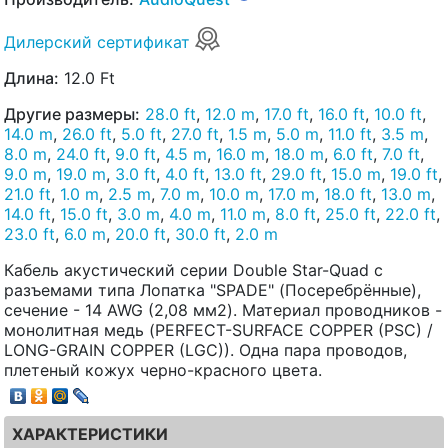
Дилерский сертификат
Длина:
12.0 Ft
Другие размеры:
28.0 ft
,
12.0 m
,
17.0 ft
,
16.0 ft
,
10.0 ft
,
14.0 m
,
26.0 ft
,
5.0 ft
,
27.0 ft
,
1.5 m
,
5.0 m
,
11.0 ft
,
3.5 m
,
8.0 m
,
24.0 ft
,
9.0 ft
,
4.5 m
,
16.0 m
,
18.0 m
,
6.0 ft
,
7.0 ft
,
9.0 m
,
19.0 m
,
3.0 ft
,
4.0 ft
,
13.0 ft
,
29.0 ft
,
15.0 m
,
19.0 ft
,
21.0 ft
,
1.0 m
,
2.5 m
,
7.0 m
,
10.0 m
,
17.0 m
,
18.0 ft
,
13.0 m
,
14.0 ft
,
15.0 ft
,
3.0 m
,
4.0 m
,
11.0 m
,
8.0 ft
,
25.0 ft
,
22.0 ft
,
23.0 ft
,
6.0 m
,
20.0 ft
,
30.0 ft
,
2.0 m
Кабель акустический серии Double Star-Quad с
разъемами типа Лопатка "SPADE" (Посеребрённые),
сечение - 14 AWG (2,08 мм2). Материал проводников -
монолитная медь (PERFECT-SURFACE COPPER (PSC) /
LONG-GRAIN COPPER (LGC)). Одна пара проводов,
плетеный кожух черно-красного цвета.
ХАРАКТЕРИСТИКИ