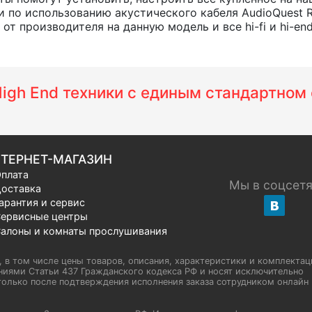
 по использованию акустического кабеля AudioQuest 
т производителя на данную модель и все hi-fi и hi-en
 High End техники с единым стандартно
ТЕРНЕТ-МАГАЗИН
плата
Мы в соцсет
оставка
арантия и сервис
ервисные центры
алоны и комнаты прослушивания
u, в том числе цены товаров, описания, характеристики и комплектац
иями Статьи 437 Гражданского кодекса РФ и носят исключительно
олько после подтверждения исполнения заказа сотрудником онлайн H