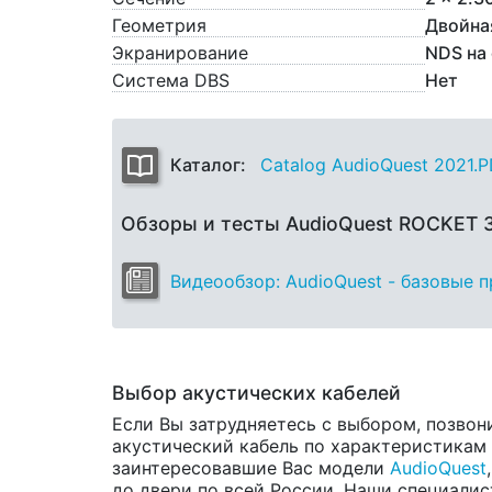
Геометрия
Двойна
Экранирование
NDS на
Система DBS
Нет
Каталог:
Catalog AudioQuest 2021.
Обзоры и тесты AudioQuest ROCKET 
Видеообзор: AudioQuest - базовые 
Выбор акустических кабелей
Если Вы затрудняетесь с выбором, позвон
акустический кабель по характеристикам и
заинтересовавшие Вас модели
AudioQuest
до двери по всей России. Наши специалис