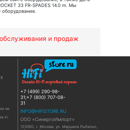
ROCKET 33 FR-SPADES 14.0 m. Мы
d оборудование.
м обслуживания и продаж
ях
+7 (499) 290-98-
31;+7 (800) 707-08-
31
ии не
INFO@HIFISTORE.RU
i-Fi
ООО «СинергоИмпорт»
123060, г. Москва
,
ул. Маршала Рыбалко,