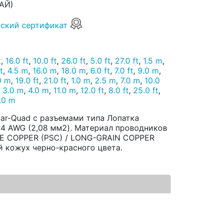
АЙ)
ский сертификат
t
,
16.0 ft
,
10.0 ft
,
26.0 ft
,
5.0 ft
,
27.0 ft
,
1.5 m
,
t
,
4.5 m
,
16.0 m
,
18.0 m
,
6.0 ft
,
7.0 ft
,
9.0 m
,
0 m
,
19.0 ft
,
21.0 ft
,
1.0 m
,
2.5 m
,
7.0 m
,
10.0
,
3.0 m
,
4.0 m
,
11.0 m
,
12.0 ft
,
8.0 ft
,
25.0 ft
,
.0 m
tar-Quad с разъемами типа Лопатка
 14 AWG (2,08 мм2). Материал проводников
CE COPPER (PSC) / LONG-GRAIN COPPER
й кожух черно-красного цвета.