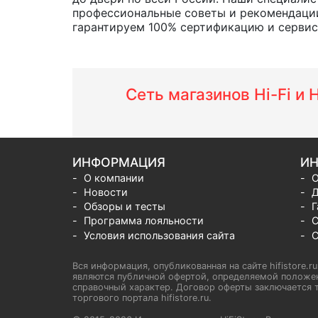
профессиональные советы и рекомендации
гарантируем 100% сертификацию и сервис о
Сеть магазинов Hi-Fi и
ИНФОРМАЦИЯ
ИН
О компании
О
Новости
Д
Обзоры и тесты
Г
Программа лояльности
С
Условия использования сайта
С
Вся информация, опубликованная на сайте hifistore.r
являются публичной офертой, определяемой положен
справочный характер. Договор оферты заключается т
торгового портала hifistore.ru.