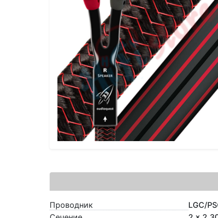
Проводник
LGC/PS
Сечение
2 x 2.3