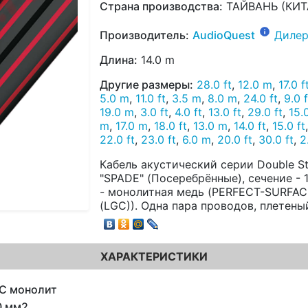
Страна производства:
ТАЙВАНЬ (КИТ
Производитель:
AudioQuest
Дилер
Длина:
14.0 m
Другие размеры:
28.0 ft
,
12.0 m
,
17.0 f
5.0 m
,
11.0 ft
,
3.5 m
,
8.0 m
,
24.0 ft
,
9.0 f
19.0 m
,
3.0 ft
,
4.0 ft
,
13.0 ft
,
29.0 ft
,
15.
m
,
17.0 m
,
18.0 ft
,
13.0 m
,
14.0 ft
,
15.0 ft
22.0 ft
,
23.0 ft
,
6.0 m
,
20.0 ft
,
30.0 ft
,
2
Кабель акустический серии Double S
"SPADE" (Посеребрённые), сечение -
- монолитная медь (PERFECT-SURFA
(LGC)). Одна пара проводов, плетены
ХАРАКТЕРИСТИКИ
C монолит
0 мм2