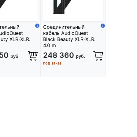
тельный
Соединительный
udioQuest
кабель AudioQuest
auty XLR-XLR.
Black Beauty XLR-XLR.
4.0 m
850
248 360
руб.
руб.
под заказ