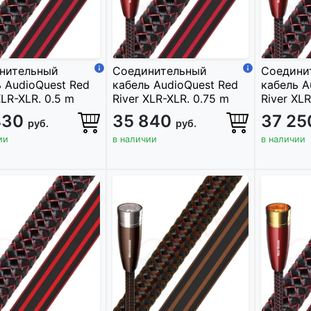
нительный
Соединительный
Соедини
 AudioQuest Red
кабель AudioQuest Red
кабель A
XLR-XLR. 0.5 m
River XLR-XLR. 0.75 m
River XLR
430
35 840
37 2
руб.
руб.
ии
в наличии
в наличии