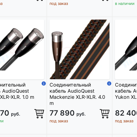
аз
под заказ
в наличии
нительный
Соединительный
Соедини
 AudioQuest
кабель AudioQuest
кабель A
XLR-XLR. 1.0 m
Mackenzie XLR-XLR. 4.0
Yukon XL
m
370
77 890
82 4
руб.
руб.
ии
под заказ
под заказ