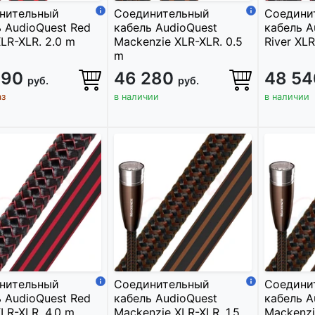
нительный
Соединительный
Соедини
 AudioQuest Red
кабель AudioQuest
кабель A
XLR-XLR. 2.0 m
Mackenzie XLR-XLR. 0.5
River XLR
m
890
46 280
48 5
руб.
руб.
аз
в наличии
в наличии
нительный
Соединительный
Соедини
 AudioQuest Red
кабель AudioQuest
кабель A
XLR-XLR. 4.0 m
Mackenzie XLR-XLR. 1.5
Mackenzi