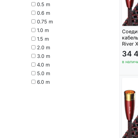
0.5 m
0.6 m
0.75 m
1.0 m
Соеди
кабель
1.5 m
River 
2.0 m
34 
3.0 m
в налич
4.0 m
5.0 m
6.0 m