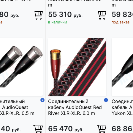
m
m
180
55 310
59 8
руб.
руб.
аз
в наличии
под заказ
нительный
Соединительный
Соедини
 AudioQuest
кабель AudioQuest Red
кабель A
XLR-XLR. 0.5 m
River XLR-XLR. 6.0 m
Yukon XL
340
65 470
68 8
руб.
руб.