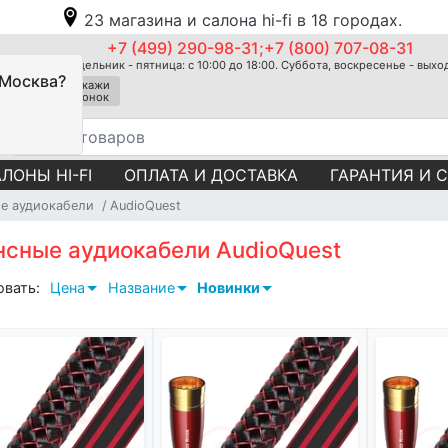
23 магазина и салона hi-fi в 18 городах.
+7 (499) 290-98-31;+7 (800) 707-08-31
Понедельник - пятница: с 10:00 до 18:00. Суббота, воскресенье - вых
 Москва?
Закажи
звонок
ЛОНЫ HI-FI
ОПЛАТА И ДОСТАВКА
ГАРАНТИЯ И 
е аудиокабели
AudioQuest
нсные аудиокабели AudioQuest
овать:
Цена
Название
Новинки