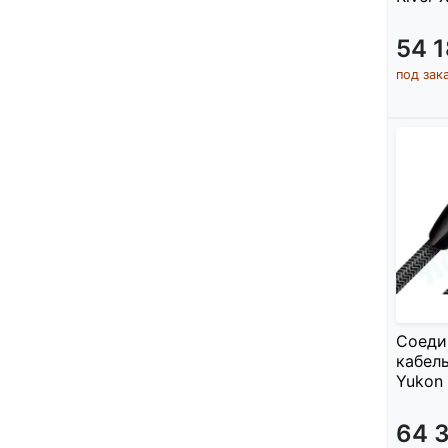
54 
под зак
Соеди
кабель
Yukon 
64 