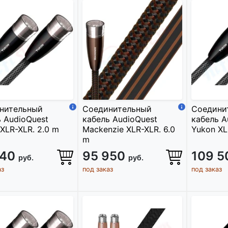
нительный
Соединительный
Соедини
 AudioQuest
кабель AudioQuest
кабель A
XLR-XLR. 2.0 m
Mackenzie XLR-XLR. 6.0
Yukon XL
m
440
95 950
109 
руб.
руб.
аз
под заказ
под заказ