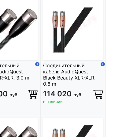
тельный
Соединительный
udioQuest
кабель AudioQuest
R-XLR. 3.0 m
Black Beauty XLR-XLR.
0.6 m
500
114 020
руб.
руб.
в наличии