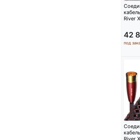
Соеди
кабель
River 
42 
под зак
Соеди
кабель
River 