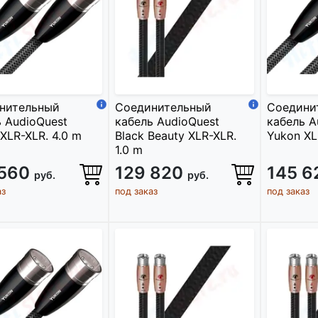
нительный
Соединительный
Соедини
 AudioQuest
кабель AudioQuest
кабель A
XLR-XLR. 4.0 m
Black Beauty XLR-XLR.
Yukon XL
1.0 m
 560
129 820
145 
руб.
руб.
аз
под заказ
под заказ