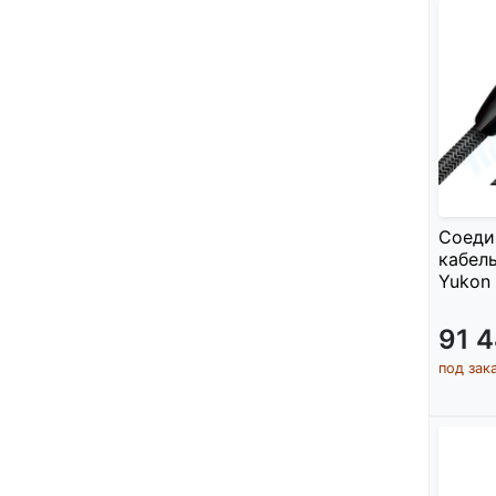
Соеди
кабель
Yukon 
91 
под зак