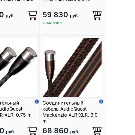
30
59 830
руб.
руб.
в наличии
тельный
Соединительный
udioQuest
кабель AudioQuest
R-XLR. 0.75 m
Mackenzie XLR-XLR. 3.0
m
60
68 860
руб.
руб.