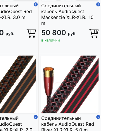
тельный
Соединительный
udioQuest Red
кабель AudioQuest
-XLR. 3.0 m
Mackenzie XLR-XLR. 1.0
m
40
50 800
руб.
руб.
в наличии
тельный
Соединительный
udioQuest
кабель AudioQuest Red
e XLR-XLR. 2.0
River XLR-XLR. 5.0 m