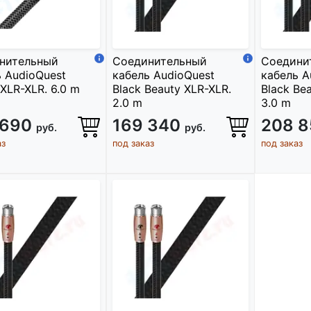
нительный
Соединительный
Соедини
 AudioQuest
кабель AudioQuest
кабель A
XLR-XLR. 6.0 m
Black Beauty XLR-XLR.
Black Be
2.0 m
3.0 m
 690
169 340
208 
руб.
руб.
аз
под заказ
под заказ