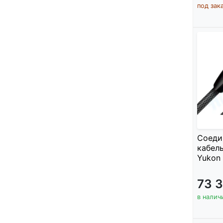
под зак
Соеди
кабель
Yukon 
73 
в налич