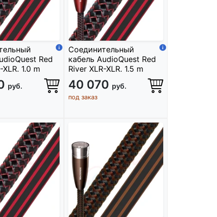
тельный
Соединительный
udioQuest Red
кабель AudioQuest Red
-XLR. 1.0 m
River XLR-XLR. 1.5 m
50
40 070
руб.
руб.
под заказ