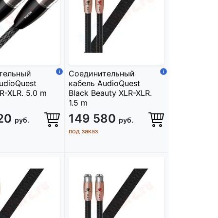
тельный
Соединительный
udioQuest
кабель AudioQuest
R-XLR. 5.0 m
Black Beauty XLR-XLR.
1.5 m
620
149 580
руб.
руб.
под заказ