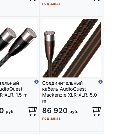
под заказ
тельный
Соединительный
udioQuest
кабель AudioQuest
R-XLR. 1.5 m
Mackenzie XLR-XLR. 5.0
m
00
86 920
руб.
руб.
под заказ