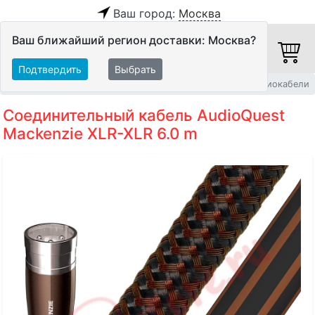
Ваш город:
Москва
Ваш ближайший регион доставки: Москва?
Подтвердить
Выбрать
Главная
Кабели
Межблочные кабели
Балансные аудиокабели
Соединительный кабель AudioQuest
Mackenzie XLR-XLR 6.0 m