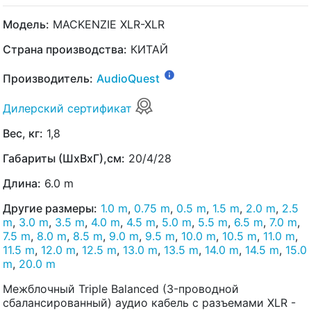
Модель:
MACKENZIE XLR-XLR
Страна производства:
КИТАЙ
Производитель:
AudioQuest
Дилерский сертификат
Вес, кг:
1,8
Габариты (ШхВхГ),см:
20/4/28
Длина:
6.0 m
Другие размеры:
1.0 m
,
0.75 m
,
0.5 m
,
1.5 m
,
2.0 m
,
2.5
m
,
3.0 m
,
3.5 m
,
4.0 m
,
4.5 m
,
5.0 m
,
5.5 m
,
6.5 m
,
7.0 m
,
7.5 m
,
8.0 m
,
8.5 m
,
9.0 m
,
9.5 m
,
10.0 m
,
10.5 m
,
11.0 m
,
11.5 m
,
12.0 m
,
12.5 m
,
13.0 m
,
13.5 m
,
14.0 m
,
14.5 m
,
15.0
m
,
20.0 m
Межблочный Triple Balanced (3-проводной
сбалансированный) аудио кабель с разъемами XLR -