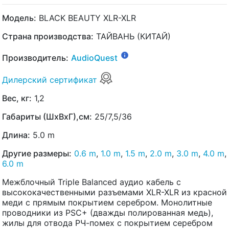
Модель:
BLACK BEAUTY XLR-XLR
Страна производства:
ТАЙВАНЬ (КИТАЙ)
Производитель:
AudioQuest
Дилерский сертификат
Вес, кг:
1,2
Габариты (ШхВхГ),см:
25/7,5/36
Длина:
5.0 m
Другие размеры:
0.6 m
,
1.0 m
,
1.5 m
,
2.0 m
,
3.0 m
,
4.0 m
,
6.0 m
Межблочный Triple Balanced аудио кабель с
высококачественными разъемами XLR-XLR из красной
меди с прямым покрытием серебром. Монолитные
проводники из PSC+ (дважды полированная медь),
жилы для отвода РЧ-помех с покрытием серебром