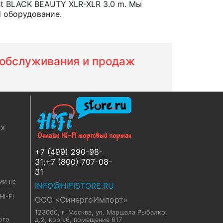
t BLACK BEAUTY XLR-XLR 3.0 m. Мы
d оборудование.
м обслуживания и продаж
ях
+7 (499) 290-98-
31;+7 (800) 707-08-
31
ии не
INFO@HIFISTORE.RU
i-Fi
ООО «СинергоИмпорт»
123060, г. Москва
,
ул. Маршала Рыбалко,
ого
д.2, корп.6, помещение 617