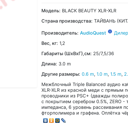
Модель:
BLACK BEAUTY XLR-XLR
Страна производства:
ТАЙВАНЬ (КИТ
Производитель:
AudioQuest
Дилер
Вес, кг:
1,2
Габариты (ШхВхГ),см:
25/7,5/36
Длина:
3.0 m
Другие размеры:
0.6 m
,
1.0 m
,
1.5 m
,
2
Межблочный Triple Balanced аудио к
XLR-XLR из красной меди с прямым 
проводники из PSC+ (дважды полиро
с покрытием серебром 0.5%, ZERO - 
импеданса, 6 уровень рассеивания п
фторполимера и графена. Оплётка чё