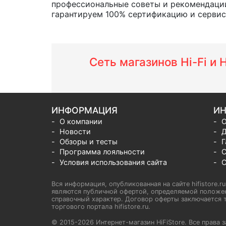
профессиональные советы и рекомендации
гарантируем 100% сертификацию и сервис о
Сеть магазинов Hi-Fi и
ИНФОРМАЦИЯ
ИН
О компании
О
Новости
Д
Обзоры и тесты
Г
Программа лояльности
С
Условия использования сайта
С
Вся информация, опубликованная на сайте hifistore.r
являются публичной офертой, определяемой положен
справочный характер. Договор оферты заключается т
торгового портала hifistore.ru.
© 2015-2026 Интернет-магазин HiFiStore. Все прав