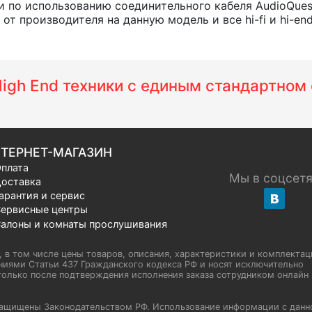
 по использованию соединительного кабеля AudioQues
т производителя на данную модель и все hi-fi и hi-en
 High End техники с единым стандартно
ТЕРНЕТ-МАГАЗИН
плата
Мы в соцсет
оставка
арантия и сервис
ервисные центры
алоны и комнаты прослушивания
u, в том числе цены товаров, описания, характеристики и комплектац
иями Статьи 437 Гражданского кодекса РФ и носят исключительно
олько после подтверждения исполнения заказа сотрудником онлайн H
а защищены Законодательством РФ. Использование информации с данн