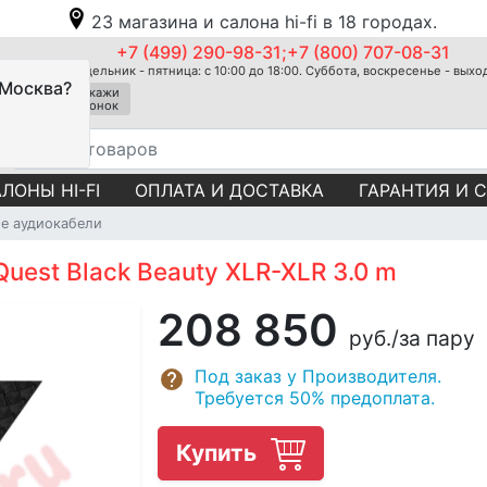
23 магазина и салона hi-fi в 18 городах.
+7 (499) 290-98-31;+7 (800) 707-08-31
Понедельник - пятница: с 10:00 до 18:00. Суббота, воскресенье - вых
 Москва?
Закажи
звонок
ЛОНЫ HI-FI
ОПЛАТА И ДОСТАВКА
ГАРАНТИЯ И 
е аудиокабели
uest Black Beauty XLR-XLR 3.0 m
208 850
руб.
/за пару
Под заказ у Производителя.
Требуется 50% предоплата.
Купить