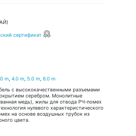
АЙ)
ский сертификат
.0 m
,
4.0 m
,
5.0 m
,
6.0 m
абель с высококачественными разъемами
покрытием серебром. Монолитные
ванная медь), жилы для отвода РЧ-помех
технология нулевого характеристического
омех на основе воздушных трубок из
рного цвета.