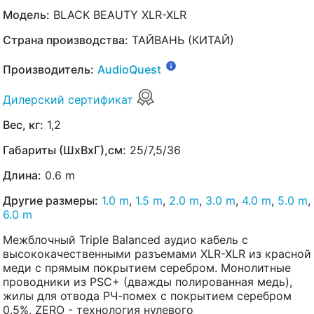
Модель:
BLACK BEAUTY XLR-XLR
Страна производства:
ТАЙВАНЬ (КИТАЙ)
Производитель:
AudioQuest
Дилерский сертификат
Вес, кг:
1,2
Габариты (ШхВхГ),см:
25/7,5/36
Длина:
0.6 m
Другие размеры:
1.0 m
,
1.5 m
,
2.0 m
,
3.0 m
,
4.0 m
,
5.0 m
,
6.0 m
Межблочный Triple Balanced аудио кабель с
высококачественными разъемами XLR-XLR из красной
меди с прямым покрытием серебром. Монолитные
проводники из PSC+ (дважды полированная медь),
жилы для отвода РЧ-помех с покрытием серебром
0.5%, ZERO - технология нулевого