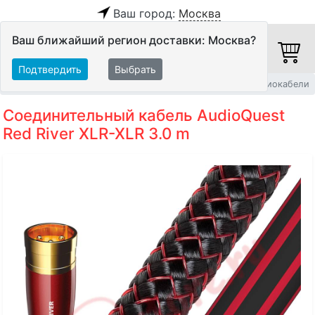
Ваш город:
Москва
Ваш ближайший регион доставки: Москва?
Подтвердить
Выбрать
Главная
Кабели
Межблочные кабели
Балансные аудиокабели
Соединительный кабель AudioQuest
Red River XLR-XLR 3.0 m