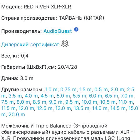
Модель:
RED RIVER XLR-XLR
Страна производства:
ТАЙВАНЬ (КИТАЙ)
Производитель:
AudioQuest
Дилерский сертификат
Вес, кг:
0,4
Габариты (ШхВхГ),см:
20/4/28
Длина:
3.0 m
Другие размеры:
1.0 m
,
0.75 m
,
1.5 m
,
0.5 m
,
2.0 m
,
2.5
m
,
3.5 m
,
4.0 m
,
4.5 m
,
5.0 m
,
5.5 m
,
6.0 m
,
6.5 m
,
7.0 m
,
7.5 m
,
8.0 m
,
8.5 m
,
9.0 m
,
9.5 m
,
10.0 m
,
10.5 m
,
11.0 m
,
11.5 m
,
12.0 m
,
12.5 m
,
13.0 m
,
13.5 m
,
14.0 m
,
14.5 m
,
15.0
m
,
20.0 m
Межблочный Triple Balanced (3-проводной
сбалансированный) аудио кабель с разъемами XLR -
XLR. Проводники длиннозернистая медь LGC (Long