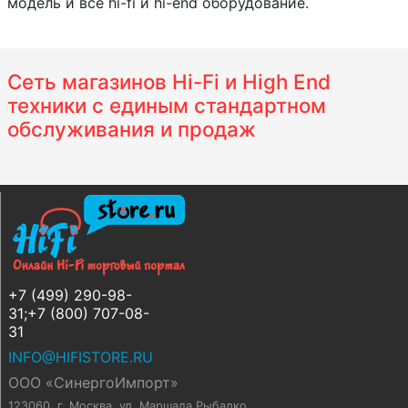
модель и все hi-fi и hi-end оборудование.
Сеть магазинов Hi-Fi и High End
техники с единым стандартном
обслуживания и продаж
+7 (499) 290-98-
31;+7 (800) 707-08-
31
INFO@HIFISTORE.RU
ООО «СинергоИмпорт»
123060, г. Москва
,
ул. Маршала Рыбалко,