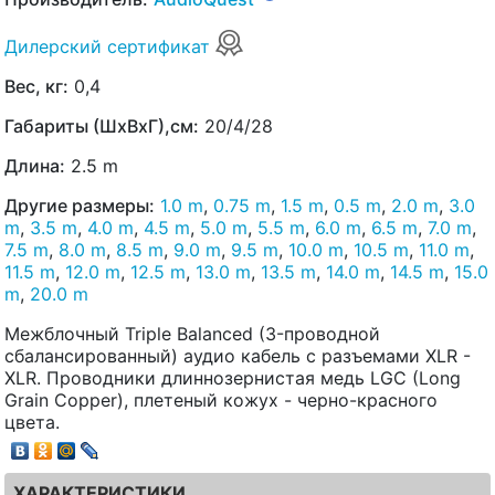
Дилерский сертификат
Вес, кг:
0,4
Габариты (ШхВхГ),см:
20/4/28
Длина:
2.5 m
Другие размеры:
1.0 m
,
0.75 m
,
1.5 m
,
0.5 m
,
2.0 m
,
3.0
m
,
3.5 m
,
4.0 m
,
4.5 m
,
5.0 m
,
5.5 m
,
6.0 m
,
6.5 m
,
7.0 m
,
7.5 m
,
8.0 m
,
8.5 m
,
9.0 m
,
9.5 m
,
10.0 m
,
10.5 m
,
11.0 m
,
11.5 m
,
12.0 m
,
12.5 m
,
13.0 m
,
13.5 m
,
14.0 m
,
14.5 m
,
15.0
m
,
20.0 m
Межблочный Triple Balanced (3-проводной
сбалансированный) аудио кабель с разъемами XLR -
XLR. Проводники длиннозернистая медь LGC (Long
Grain Copper), плетеный кожух - черно-красного
цвета.
ХАРАКТЕРИСТИКИ