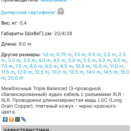
Дилерский сертификат
Вес, кг:
0,4
Габариты (ШхВхГ),см:
20/4/28
Длина:
9.0 m
Другие размеры:
1.0 m
,
0.75 m
,
1.5 m
,
0.5 m
,
2.0 m
,
2.5
m
,
3.0 m
,
3.5 m
,
4.0 m
,
4.5 m
,
5.0 m
,
5.5 m
,
6.0 m
,
6.5 m
,
7.0 m
,
7.5 m
,
8.0 m
,
8.5 m
,
9.5 m
,
10.0 m
,
10.5 m
,
11.0 m
,
11.5 m
,
12.0 m
,
12.5 m
,
13.0 m
,
13.5 m
,
14.0 m
,
14.5 m
,
15.0
m
,
20.0 m
Межблочный Triple Balanced (3-проводной
сбалансированный) аудио кабель с разъемами XLR -
XLR. Проводники длиннозернистая медь LGC (Long
Grain Copper), плетеный кожух - черно-красного
цвета.
ХАРАКТЕРИСТИКИ