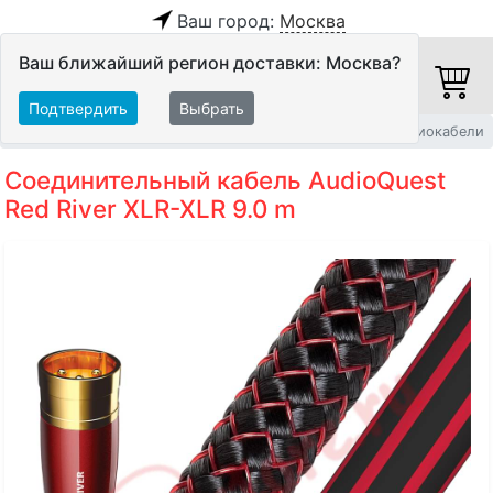
Ваш город:
Москва
Ваш ближайший регион доставки: Москва?
Подтвердить
Выбрать
Главная
Кабели
Межблочные кабели
Балансные аудиокабели
Соединительный кабель AudioQuest
Red River XLR-XLR 9.0 m