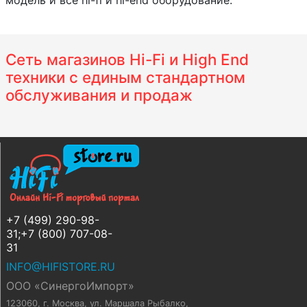
модель и все hi-fi и hi-end оборудование.
Сеть магазинов Hi-Fi и High End
техники с единым стандартном
обслуживания и продаж
+7 (499) 290-98-
31;+7 (800) 707-08-
31
INFO@HIFISTORE.RU
ООО «СинергоИмпорт»
123060, г. Москва
,
ул. Маршала Рыбалко,