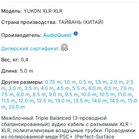
Модель:
YUKON XLR-XLR
Страна производства:
ТАЙВАНЬ (КИТАЙ)
Производитель:
AudioQuest
Дилерский сертификат
Вес, кг:
0,4
Длина:
5.0 m
Другие размеры:
0.75 m
,
1.0 m
,
0.5 m
,
1.5 m
,
2.0 m
,
2.5
m
,
3.0 m
,
3.5 m
,
4.0 m
,
4.5 m
,
5.5 m
,
6.0 m
,
6.5 m
,
7.0 m
,
7.5 m
,
8.0 m
,
8.5 m
,
9.0 m
,
9.5 m
,
10.0 m
,
10.5 m
,
11.0 m
,
11.5 m
,
12.0 m
,
12.5 m
,
13.0 m
,
13.5 m
,
14.0 m
,
14.5 m
,
15.0
m
,
20.0 m
Межблочный Triple Balanced (3-проводной
сбалансированный) аудио кабель с разъемами XLR -
XLR, полиэтиленовые воздушные трубки. Проводники
из полированной меди PSC+ (Perfect-Surface