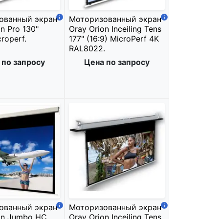
ованный экран
Моторизованный экран
n Pro 130"
Oray Orion Inceiling Tens
croperf.
177" (16:9) MicroPerf 4K
RAL8022.
 по запросу
Цена по запросу
ованный экран
Моторизованный экран
on Jumbo HC
Oray Orion Inceiling Tens