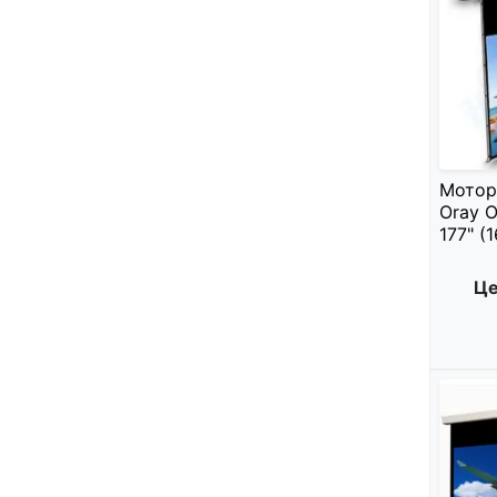
Мотор
Oray O
177" (
Це