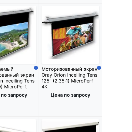
аемый
Моторизованный экран
ованный экран
Oray Orion Inceiling Tens
n Inceiling Tens
125" (2.35:1) MicroPerf
9) MicroPerf.
4K.
 по запросу
Цена по запросу