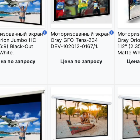
изованный экран
Моторизованный экран
Моториз
Orion Jumbo HC
Oray GFO-Tens-234-
Oray Orio
16:9) Black-Out
DEV-102012-0167/1.
112" (2.3
White.
Matte Whi
на по запросу
Цена по запросу
Цена