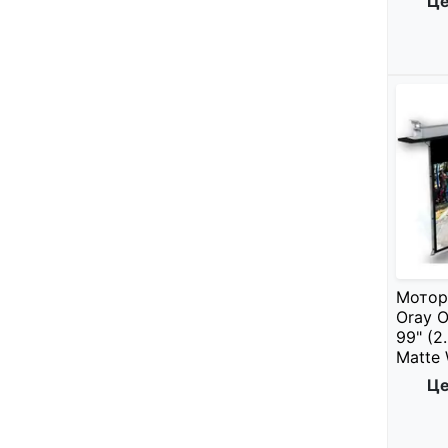
Це
Мотор
Oray O
99" (2
Matte 
Це