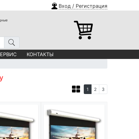
Вход / Регистрация
одные
СЕРВИС
КОНТАКТЫ
y
1
2
3