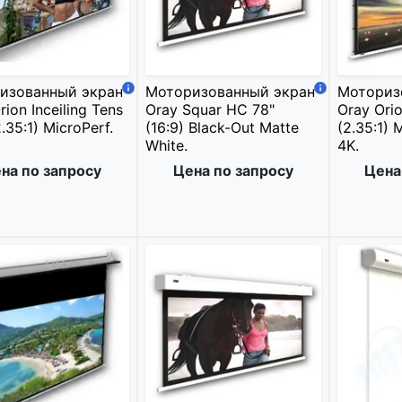
изованный экран
Моторизованный экран
Моториз
rion Inceiling Tens
Oray Squar HC 78"
Oray Orio
.35:1) MicroPerf.
(16:9) Black-Out Matte
(2.35:1) 
White.
4K.
на по запросу
Цена по запросу
Цена