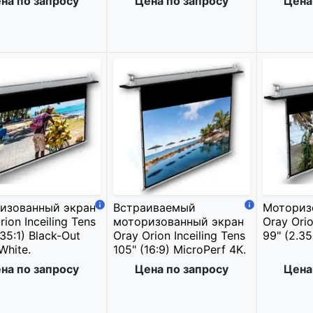
на по запросу
Цена по запросу
Цена
изованный экран
Встраиваемый
Моториз
rion Inceiling Tens
моторизованный экран
Oray Orio
.35:1) Black-Out
Oray Orion Inceiling Tens
99" (2.35
White.
105" (16:9) MicroPerf 4K.
на по запросу
Цена по запросу
Цена