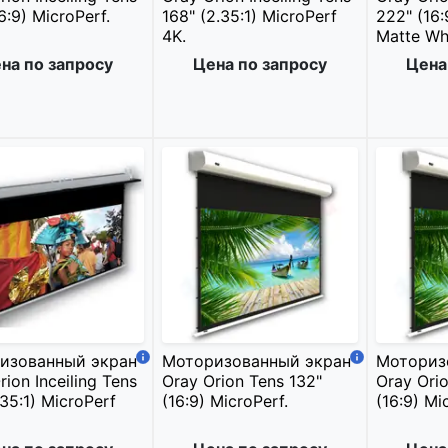
6:9) MicroPerf.
168" (2.35:1) MicroPerf
222" (16:
4K.
Matte Whi
на по запросу
Цена по запросу
Цена
изованный экран
Моторизованный экран
Моториз
rion Inceiling Tens
Oray Orion Tens 132"
Oray Orio
.35:1) MicroPerf
(16:9) MicroPerf.
(16:9) Mi