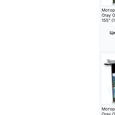
Мотор
Oray O
155" (
Це
Мотор
Oray O