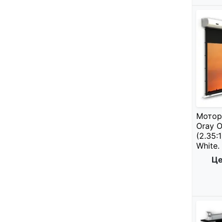
Мотор
Oray O
(2.35:
White.
Це