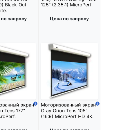
9) Black-Out
125" (2.35:1) MicroPerf.
te.
 по запросу
Цена по запросу
ованный экран
Моторизованный экран
n Tens 177"
Oray Orion Tens 105"
croPerf.
(16:9) MicroPerf HD 4K.