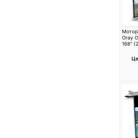
Мотор
Oray O
168" (2
Це