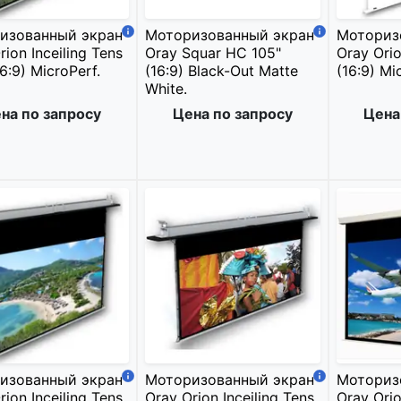
изованный экран
Моторизованный экран
Моториз
rion Inceiling Tens
Oray Squar HC 105"
Oray Orio
16:9) MicroPerf.
(16:9) Black-Out Matte
(16:9) Mi
White.
на по запросу
Цена по запросу
Цена
изованный экран
Моторизованный экран
Моториз
rion Inceiling Tens
Oray Orion Inceiling Tens
Oray Ori