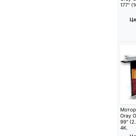
177" (1
Це
Мотор
Oray O
99" (2
4K.