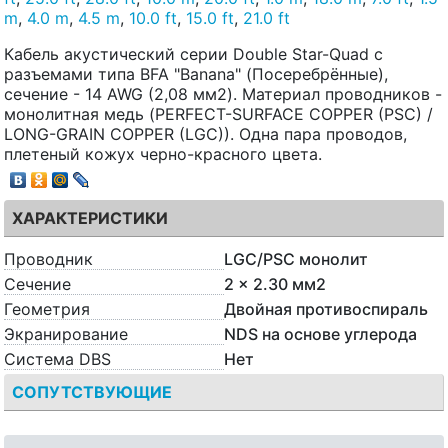
m
,
4.0 m
,
4.5 m
,
10.0 ft
,
15.0 ft
,
21.0 ft
Кабель акустический серии Double Star-Quad с
разъемами типа BFA "Banana" (Посеребрённые),
сечение - 14 AWG (2,08 мм2). Материал проводников -
монолитная медь (PERFECT-SURFACE COPPER (PSC) /
LONG-GRAIN COPPER (LGC)). Одна пара проводов,
плетеный кожух черно-красного цвета.
ХАРАКТЕРИСТИКИ
Проводник
LGC/PSC монолит
Сечение
2 x 2.30 мм2
Геометрия
Двойная противоспираль
Экранирование
NDS на основе углерода
Система DBS
Нет
СОПУТСТВУЮЩИЕ