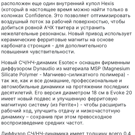
расположен еще один внутренний купол Hexis
(который в настоящее время можно найти только в
колонках Confidence. Это позволяет оптимизировать
воздушный поток за рабочей поверхностью, чтобы
добиться ровной АЧХ твитера и устранить
нежелательные резонансы. Новый привод использует
керамические ферритовые магниты на основе
карбоната стронция - для дополнительного
повышения чувствительности.
Новый СЧ/НЧ-динамик Esotec+ оснащен фирменным
диффузором Dynaudio из материала MSP (Magnesium
Silicate Polymer - Магниево-силикатного полимера) -
так же, как и все домашние, профессиональные и
автомобильные динамики на протяжении последних
десятилетий. Его версия диаметром 18 см в Evoke 20
имеет новый подвес и улучшенную ферритовую
магнитную систему (из Ferrite+) - чтобы расширить
рабочий ход, улучшить отдачу и низкочастотную
динамику – сохранив при этом превосходное
воспроизведение средних частот.
Диффузор СЧ/НЧ-динамика имеет толщину всего 0.4