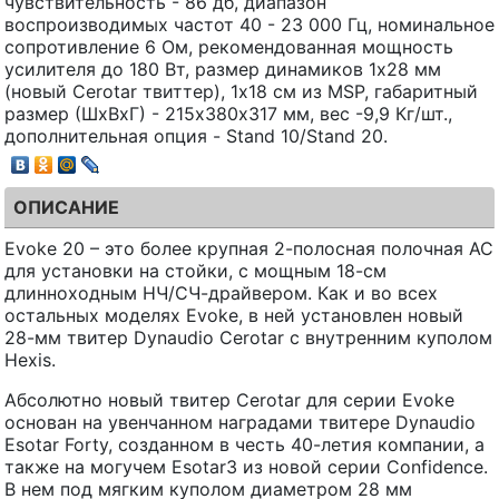
чувствительность - 86 дб, диапазон
воспроизводимых частот 40 - 23 000 Гц, номинальное
сопротивление 6 Ом, рекомендованная мощность
усилителя до 180 Вт, размер динамиков 1х28 мм
(новый Cerotar твиттер), 1х18 см из MSP, габаритный
размер (ШхВхГ) - 215х380х317 мм, вес -9,9 Кг/шт.,
дополнительная опция - Stand 10/Stand 20.
ОПИСАНИЕ
Evoke 20 – это более крупная 2-полосная полочная АС
для установки на стойки, с мощным 18-см
длинноходным НЧ/СЧ-драйвером. Как и во всех
остальных моделях Evoke, в ней установлен новый
28-мм твитер Dynaudio Cerotar с внутренним куполом
Hexis.
Абсолютно новый твитер Cerotar для серии Evoke
основан на увенчанном наградами твитере Dynaudio
Esotar Forty, созданном в честь 40-летия компании, а
также на могучем Esotar3 из новой серии Confidence.
В нем под мягким куполом диаметром 28 мм