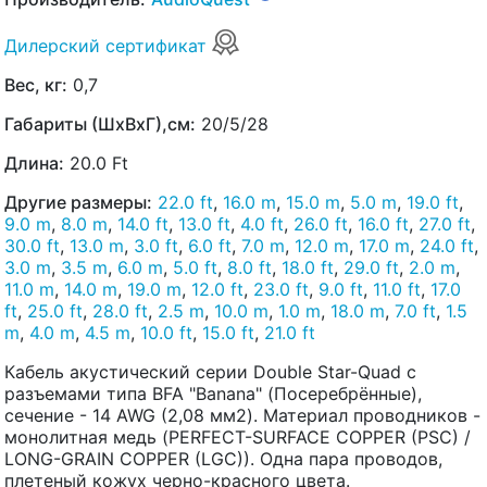
Дилерский сертификат
Вес, кг:
0,7
Габариты (ШхВхГ),см:
20/5/28
Длина:
20.0 Ft
Другие размеры:
22.0 ft
,
16.0 m
,
15.0 m
,
5.0 m
,
19.0 ft
,
9.0 m
,
8.0 m
,
14.0 ft
,
13.0 ft
,
4.0 ft
,
26.0 ft
,
16.0 ft
,
27.0 ft
,
30.0 ft
,
13.0 m
,
3.0 ft
,
6.0 ft
,
7.0 m
,
12.0 m
,
17.0 m
,
24.0 ft
,
3.0 m
,
3.5 m
,
6.0 m
,
5.0 ft
,
8.0 ft
,
18.0 ft
,
29.0 ft
,
2.0 m
,
11.0 m
,
14.0 m
,
19.0 m
,
12.0 ft
,
23.0 ft
,
9.0 ft
,
11.0 ft
,
17.0
ft
,
25.0 ft
,
28.0 ft
,
2.5 m
,
10.0 m
,
1.0 m
,
18.0 m
,
7.0 ft
,
1.5
m
,
4.0 m
,
4.5 m
,
10.0 ft
,
15.0 ft
,
21.0 ft
Кабель акустический серии Double Star-Quad с
разъемами типа BFA "Banana" (Посеребрённые),
сечение - 14 AWG (2,08 мм2). Материал проводников -
монолитная медь (PERFECT-SURFACE COPPER (PSC) /
LONG-GRAIN COPPER (LGC)). Одна пара проводов,
плетеный кожух черно-красного цвета.