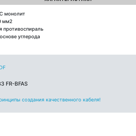
C монолит
0 мм2
я противоспираль
 основе углерода
PDF
33 FR-BFAS
принципы создания качественного кабеля!