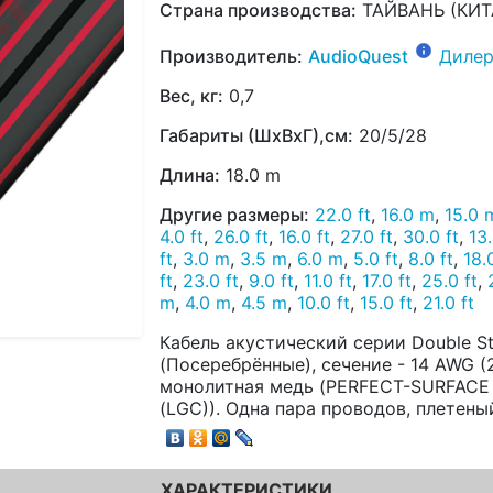
Страна производства:
ТАЙВАНЬ (КИТ
Производитель:
AudioQuest
Дилер
Вес, кг:
0,7
Габариты (ШхВхГ),см:
20/5/28
Длина:
18.0 m
Другие размеры:
22.0 ft
,
16.0 m
,
15.0 
4.0 ft
,
26.0 ft
,
16.0 ft
,
27.0 ft
,
30.0 ft
,
13
ft
,
3.0 m
,
3.5 m
,
6.0 m
,
5.0 ft
,
8.0 ft
,
18.
ft
,
23.0 ft
,
9.0 ft
,
11.0 ft
,
17.0 ft
,
25.0 ft
,
m
,
4.0 m
,
4.5 m
,
10.0 ft
,
15.0 ft
,
21.0 ft
Кабель акустический серии Double St
(Посеребрённые), сечение - 14 AWG (
монолитная медь (PERFECT-SURFACE
(LGC)). Одна пара проводов, плетены
ХАРАКТЕРИСТИКИ