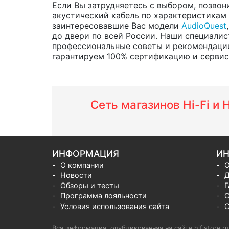
Если Вы затрудняетесь с выбором, позвон
акустический кабель по характеристикам и
заинтересовавшие Вас модели
AudioQuest
до двери по всей России. Наши специалис
профессиональные советы и рекомендации
гарантируем 100% сертификацию и сервис о
Сеть магазинов Hi-Fi и
ИНФОРМАЦИЯ
ИН
О компании
О
Новости
Д
Обзоры и тесты
Г
Программа лояльности
С
Условия использования сайта
С
Вся информация, опубликованная на сайте hifistore.r