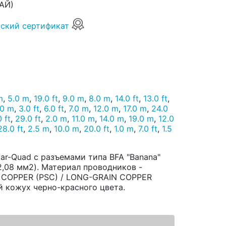
АЙ)
ский сертификат
m
,
5.0 m
,
19.0 ft
,
9.0 m
,
8.0 m
,
14.0 ft
,
13.0 ft
,
.0 m
,
3.0 ft
,
6.0 ft
,
7.0 m
,
12.0 m
,
17.0 m
,
24.0
0 ft
,
29.0 ft
,
2.0 m
,
11.0 m
,
14.0 m
,
19.0 m
,
12.0
28.0 ft
,
2.5 m
,
10.0 m
,
20.0 ft
,
1.0 m
,
7.0 ft
,
1.5
ar-Quad с разъемами типа BFA "Banana"
2,08 мм2). Материал проводников -
 COPPER (PSC) / LONG-GRAIN COPPER
й кожух черно-красного цвета.