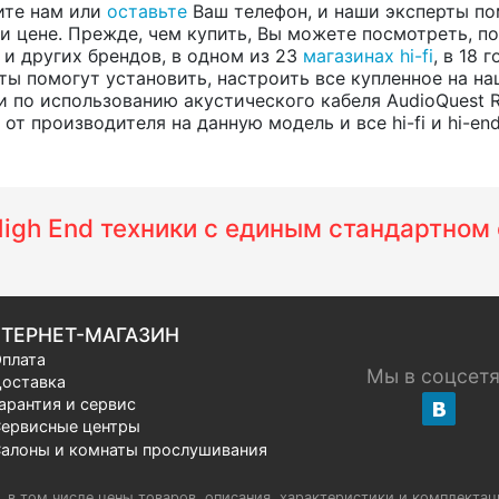
ите нам или
оставьте
Ваш телефон, и наши эксперты по
 цене. Прежде, чем купить, Вы можете посмотреть, пос
, и других брендов, в одном из 23
магазинах hi-fi
, в 18
ты помогут установить, настроить все купленное на на
 по использованию акустического кабеля AudioQuest 
т производителя на данную модель и все hi-fi и hi-en
 High End техники с единым стандартно
ТЕРНЕТ-МАГАЗИН
плата
Мы в соцсет
оставка
арантия и сервис
ервисные центры
алоны и комнаты прослушивания
u, в том числе цены товаров, описания, характеристики и комплектац