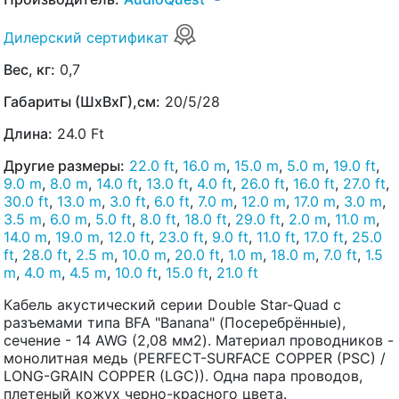
Дилерский сертификат
Вес, кг:
0,7
Габариты (ШхВхГ),см:
20/5/28
Длина:
24.0 Ft
Другие размеры:
22.0 ft
,
16.0 m
,
15.0 m
,
5.0 m
,
19.0 ft
,
9.0 m
,
8.0 m
,
14.0 ft
,
13.0 ft
,
4.0 ft
,
26.0 ft
,
16.0 ft
,
27.0 ft
,
30.0 ft
,
13.0 m
,
3.0 ft
,
6.0 ft
,
7.0 m
,
12.0 m
,
17.0 m
,
3.0 m
,
3.5 m
,
6.0 m
,
5.0 ft
,
8.0 ft
,
18.0 ft
,
29.0 ft
,
2.0 m
,
11.0 m
,
14.0 m
,
19.0 m
,
12.0 ft
,
23.0 ft
,
9.0 ft
,
11.0 ft
,
17.0 ft
,
25.0
ft
,
28.0 ft
,
2.5 m
,
10.0 m
,
20.0 ft
,
1.0 m
,
18.0 m
,
7.0 ft
,
1.5
m
,
4.0 m
,
4.5 m
,
10.0 ft
,
15.0 ft
,
21.0 ft
Кабель акустический серии Double Star-Quad с
разъемами типа BFA "Banana" (Посеребрённые),
сечение - 14 AWG (2,08 мм2). Материал проводников -
монолитная медь (PERFECT-SURFACE COPPER (PSC) /
LONG-GRAIN COPPER (LGC)). Одна пара проводов,
плетеный кожух черно-красного цвета.